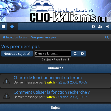
Index du forum
Vos premiers pas
e
Vos premiers pas
c
Rechercher
Recherche avanc
Nouveau sujet
h
2 sujets • Page
1
sur
1
e
Annonces
r
c
Charte de fonctionnement du forum
Dernier message par
Switch
«
21 août 2006, 00:05
h
e
Comment utiliser la fonction recherche ?
r
Dernier message par
Switch
«
09 déc. 2003, 10:27
Sujets