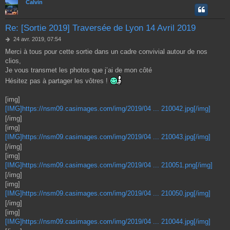
Calvin
Re: [Sortie 2019] Traversée de Lyon 14 Avril 2019
M
24 avr. 2019, 07:54
e
Merci à tous pour cette sortie dans un cadre convivial autour de nos
s
clios,
s
a
Je vous transmet les photos que j’ai de mon côté
g
Hésitez pas à partager les vôtres !
e
[img]
[IMG]https://nsm09.casimages.com/img/2019/04 ... 210042.jpg[/img]
[/img]
[img]
[IMG]https://nsm09.casimages.com/img/2019/04 ... 210043.jpg[/img]
[/img]
[img]
[IMG]https://nsm09.casimages.com/img/2019/04 ... 210051.png[/img]
[/img]
[img]
[IMG]https://nsm09.casimages.com/img/2019/04 ... 210050.jpg[/img]
[/img]
[img]
[IMG]https://nsm09.casimages.com/img/2019/04 ... 210044.jpg[/img]