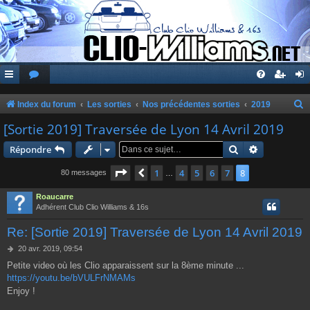
Index du forum
Les sorties
Nos précédentes sorties
2019
e
[Sortie 2019] Traversée de Lyon 14 Avril 2019
c
Rechercher
Recherche 
Répondre
h
Page
8
sur
8
1
4
5
6
7
8
Précédente
80 messages
…
e
r
Roaucarre
Adhérent Club Clio Williams & 16s
c
Re: [Sortie 2019] Traversée de Lyon 14 Avril 2019
h
e
M
20 avr. 2019, 09:54
e
Petite video où les Clio apparaissent sur la 8ème minute ...
r
s
https://youtu.be/bVULFrNMAMs
s
a
Enjoy !
g