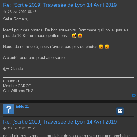
Re: [Sortie 2019] Traversée de Lyon 14 Avril 2019
M
23 avr. 2019, 08:46
e
Salut Romain,
s
s
a
Merci pour ces photos. De bon souvenirs. Dommage qu'il n'y ai pas eu
g
plus de 10 Km en mode gentlemens...
e
Nous, de notre coté, nous n'avons pas pris de photos
A bientôt pour une prochaine sortie!
@+ Claude
Claude21
Membre CARCO
Clio Williams Ph 2
fabio 21
Re: [Sortie 2019] Traversée de Lyon 14 Avril 2019
M
23 avr. 2019, 21:20
e
ca a l air très sympa ,,,, au plaisir de vous retrouver pour une prochaine