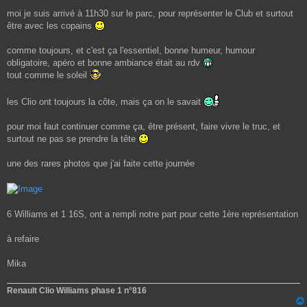
s
a
moi je suis arrivé à 11h30 sur le parc, pour représenter le Club et surtout
g
être avec les copains
e
comme toujours, et c'est ça l'essentiel, bonne humeur, humour
obligatoire, apéro et bonne ambiance était au rdv
tout comme le soleil
les Clio ont toujours la côte, mais ça on le savait
pour moi faut continuer comme ça, être présent, faire vivre le truc, et
surtout ne pas se prendre la tête
une des rares photos que j'ai faite cette journée
6 Williams et 1 16S, ont a rempli notre part pour cette 1ère représentation
à refaire
Mika
Renault Clio Williams phase 1 n°816