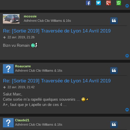
e
mcossie
Adhérent Club Clio Williams & 16s
Re: [Sortie 2019] Traversée de Lyon 14 Avril 2019
M
22 avr. 2019, 21:26
e
Bizn vu Romain
s
s
a
g
e
Roaucarre
Adhérent Club Clio Williams & 16s
Re: [Sortie 2019] Traversée de Lyon 14 Avril 2019
M
22 avr. 2019, 21:42
e
Salut Marc,
s
Cette sortie m’a rapellé quelques souvenirs ...
s
a
A+, faut que je t,apelle un de ces 4 ...
g
e
Claude21
Adhérent Club Clio Williams & 16s