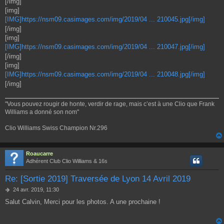
[/img]
[img]
[IMG]https://nsm09.casimages.com/img/2019/04 ... 210045.jpg[/img]
[/img]
[img]
[IMG]https://nsm09.casimages.com/img/2019/04 ... 210047.jpg[/img]
[/img]
[img]
[IMG]https://nsm09.casimages.com/img/2019/04 ... 210048.jpg[/img]
[/img]
"Vous pouvez rougir de honte, verdir de rage, mais c’est à une Clio que Frank
Williams a donné son nom"
Clio Williams Swiss Champion Nr.296
Roaucarre
Adhérent Club Clio Williams & 16s
Re: [Sortie 2019] Traversée de Lyon 14 Avril 2019
M
24 avr. 2019, 11:30
e
Salut Calvin, Merci pour les photos. A une prochaine !
s
s
a