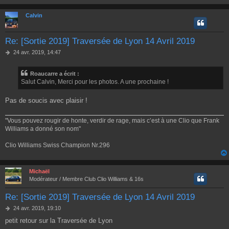
g
e
Calvin
Re: [Sortie 2019] Traversée de Lyon 14 Avril 2019
M
24 avr. 2019, 14:47
e
s
Roaucarre a écrit :
s
Salut Calvin, Merci pour les photos. A une prochaine !
a
g
e
Pas de soucis avec plaisir !
"Vous pouvez rougir de honte, verdir de rage, mais c’est à une Clio que Frank
Williams a donné son nom"
Clio Williams Swiss Champion Nr.296
Michaël
Modérateur / Membre Club Clio Williams & 16s
Re: [Sortie 2019] Traversée de Lyon 14 Avril 2019
M
24 avr. 2019, 19:10
e
petit retour sur la Traversée de Lyon
s