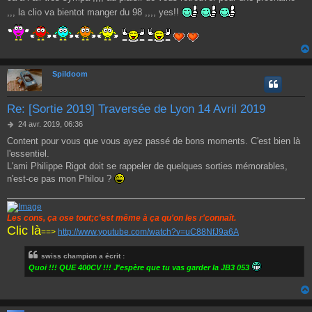
s
s
,,, la clio va bientot manger du 98 ,,,, yes!!
a
g
e
Spildoom
Re: [Sortie 2019] Traversée de Lyon 14 Avril 2019
M
24 avr. 2019, 06:36
e
Content pour vous que vous ayez passé de bons moments. C'est bien là
s
l'essentiel.
s
a
L'ami Philippe Rigot doit se rappeler de quelques sorties mémorables,
g
n'est-ce pas mon Philou ?
e
Les cons, ça ose tout;c'est même à ça qu'on les r'connaît.
Clic là
==>
http://www.youtube.com/watch?v=uC88NfJ9a6A
swiss champion a écrit :
Quoi !!! QUE 400CV !!! J'espère que tu vas garder la JB3 053