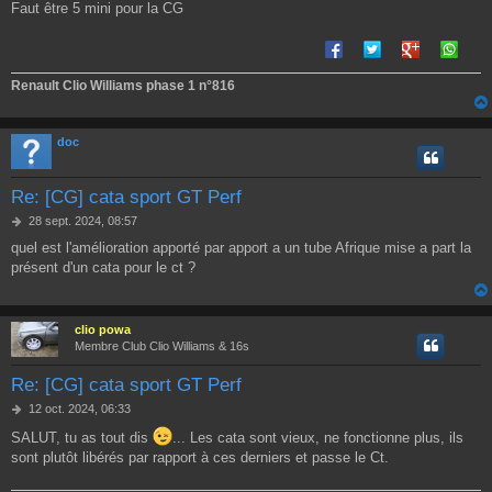
e
Faut être 5 mini pour la CG
Renault Clio Williams phase 1 n°816
doc
Re: [CG] cata sport GT Perf
M
28 sept. 2024, 08:57
e
quel est l'amélioration apporté par apport a un tube Afrique mise a part la
s
présent d'un cata pour le ct ?
s
a
g
e
clio powa
Membre Club Clio Williams & 16s
Re: [CG] cata sport GT Perf
M
12 oct. 2024, 06:33
e
SALUT, tu as tout dis
... Les cata sont vieux, ne fonctionne plus, ils
s
sont plutôt libérés par rapport à ces derniers et passe le Ct.
s
a
g