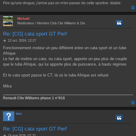
Pire qu'une drogue, j'arrive pas en m'en passer de cette sportive :diable:
e
Michaël
Modérateur / Membre Club Clio Williams & 16s
Re: [CG] cata sport GT Perf
M
12 oct. 2024, 12:27
e
Fonctionnement moteur un peu différent entre un cata sport et un tube
s
Afrique
s
a
Le fait de mettre un cata, ou cata sport, apporte un peu plus de couple
g
que le tube Afrique, qui lui apporte plus de puissance, à hauts régimes
e
Et le cata sport passe le CT, là où le tube Afrique est refusé
Mika
Renault Clio Williams phase 1 n°816
doc
Re: [CG] cata sport GT Perf
M
16 mai 2026, 07:32