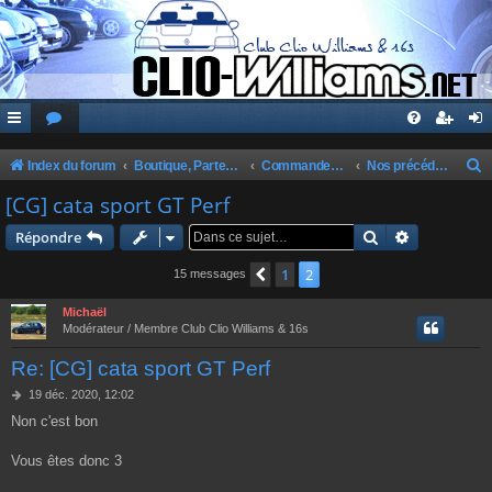
Index du forum
Boutique, Partenaires, Petites Annonces, Commandes Groupées
Commandes Groupées Club
Nos précédentes commandes
e
[CG] cata sport GT Perf
c
Rechercher
Recherche 
Répondre
h
1
2
Précédente
15 messages
e
r
Michaël
Modérateur / Membre Club Clio Williams & 16s
c
Re: [CG] cata sport GT Perf
h
e
M
19 déc. 2020, 12:02
e
Non c'est bon
r
s
s
a
Vous êtes donc 3
g