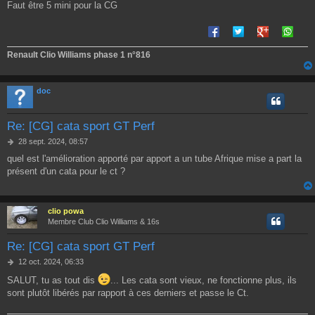
e
Faut être 5 mini pour la CG
Renault Clio Williams phase 1 n°816
doc
Re: [CG] cata sport GT Perf
M
28 sept. 2024, 08:57
e
quel est l'amélioration apporté par apport a un tube Afrique mise a part la
s
présent d'un cata pour le ct ?
s
a
g
e
clio powa
Membre Club Clio Williams & 16s
Re: [CG] cata sport GT Perf
M
12 oct. 2024, 06:33
e
SALUT, tu as tout dis
... Les cata sont vieux, ne fonctionne plus, ils
s
sont plutôt libérés par rapport à ces derniers et passe le Ct.
s
a
g