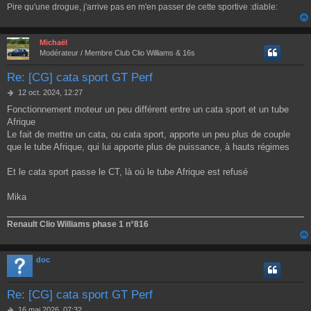
Pire qu'une drogue, j'arrive pas en m'en passer de cette sportive :diable:
e
Michaël
Modérateur / Membre Club Clio Williams & 16s
Re: [CG] cata sport GT Perf
M
12 oct. 2024, 12:27
e
Fonctionnement moteur un peu différent entre un cata sport et un tube
s
Afrique
s
a
Le fait de mettre un cata, ou cata sport, apporte un peu plus de couple
g
que le tube Afrique, qui lui apporte plus de puissance, à hauts régimes
e
Et le cata sport passe le CT, là où le tube Afrique est refusé
Mika
Renault Clio Williams phase 1 n°816
doc
Re: [CG] cata sport GT Perf
M
16 mai 2026, 07:32