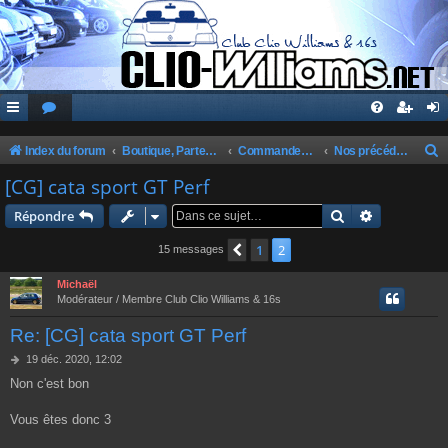
Index du forum
Boutique, Partenaires, Petites Annonces, Commandes Groupées
Commandes Groupées Club
Nos précédentes commandes
e
[CG] cata sport GT Perf
c
Rechercher
Recherche 
Répondre
h
1
2
Précédente
15 messages
e
r
Michaël
Modérateur / Membre Club Clio Williams & 16s
c
Re: [CG] cata sport GT Perf
h
e
M
19 déc. 2020, 12:02
e
Non c'est bon
r
s
s
a
Vous êtes donc 3
g