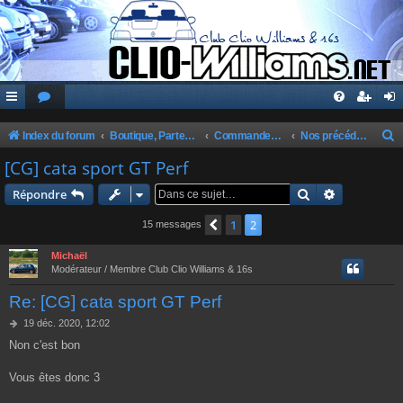
Index du forum
Boutique, Partenaires, Petites Annonces, Commandes Groupées
Commandes Groupées Club
Nos précédentes commandes
e
[CG] cata sport GT Perf
c
Rechercher
Recherche 
Répondre
h
1
2
Précédente
15 messages
e
r
Michaël
Modérateur / Membre Club Clio Williams & 16s
c
Re: [CG] cata sport GT Perf
h
e
M
19 déc. 2020, 12:02
e
Non c'est bon
r
s
s
a
Vous êtes donc 3
g