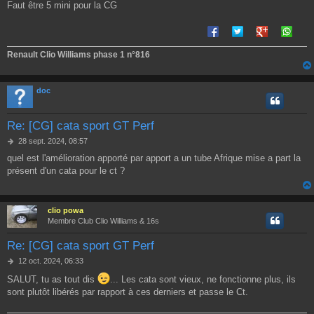
e
Faut être 5 mini pour la CG
Renault Clio Williams phase 1 n°816
doc
Re: [CG] cata sport GT Perf
M
28 sept. 2024, 08:57
e
quel est l'amélioration apporté par apport a un tube Afrique mise a part la
s
présent d'un cata pour le ct ?
s
a
g
e
clio powa
Membre Club Clio Williams & 16s
Re: [CG] cata sport GT Perf
M
12 oct. 2024, 06:33
e
SALUT, tu as tout dis
... Les cata sont vieux, ne fonctionne plus, ils
s
sont plutôt libérés par rapport à ces derniers et passe le Ct.
s
a
g