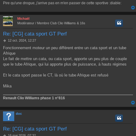
Pire qu'une drogue, j'arrive pas en m'en passer de cette sportive :diable:
e
Michaël
Modérateur / Membre Club Clio Williams & 16s
Re: [CG] cata sport GT Perf
M
12 oct. 2024, 12:27
e
Fonctionnement moteur un peu différent entre un cata sport et un tube
s
Afrique
s
a
Le fait de mettre un cata, ou cata sport, apporte un peu plus de couple
g
que le tube Afrique, qui lui apporte plus de puissance, à hauts régimes
e
Et le cata sport passe le CT, là où le tube Afrique est refusé
Mika
Renault Clio Williams phase 1 n°816
doc
Re: [CG] cata sport GT Perf
M
16 mai 2026, 07:32