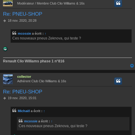
Modérateur / Membre Club Clio Williams & 16s
Re: PNEU-SHOP
M
18 nov. 2020, 20:28
e
s
mcossie
a écrit :
↑
s
Ces nouveaux pneus Zeknova, qui teste ?
a
g
e
Renault Clio Williams phase 1 n°816
collector
Adhérent Club Clio Williams & 16s
Re: PNEU-SHOP
M
19 nov. 2020, 15:01
e
s
Michaël
a écrit :
↑
s
a
g
mcossie
a écrit :
↑
e
Ces nouveaux pneus Zeknova, qui teste ?