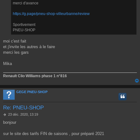
merci d'avance
https://g.page/pneu-shop-villeurbanne/review
Sportivement
PNEU-SHOP
moi c'est fait
et j'invite les autres à le faire
merci les gars
Mika
Renault Clio Williams phase 1 n°816
GEGE PNEU-SHOP
Re: PNEU-SHOP
M
23 déc. 2020, 13:19
e
bonjour
s
s
a
sur le site des tarifs FIN de saisons , pour préparé 2021
g