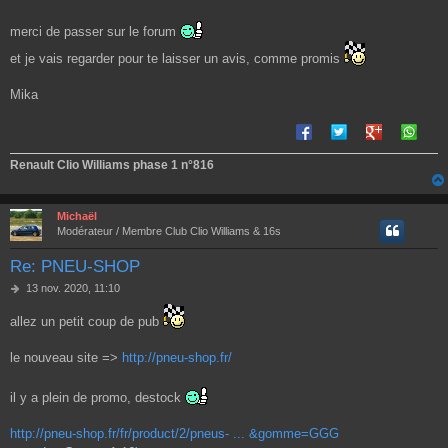
e
merci de passer sur le forum
et je vais regarder pour te laisser un avis, comme promis
Mika
Renault Clio Williams phase 1 n°816
Michaël
Modérateur / Membre Club Clio Williams & 16s
Re: PNEU-SHOP
M
13 nov. 2020, 11:10
e
s
allez un petit coup de pub
s
a
le nouveau site =>
http://pneu-shop.fr/
g
e
il y a plein de promo, destock
http://pneu-shop.fr/fr/product/2/pneus- ... &gomme=GGG