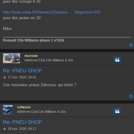
pour des Groupe A 16'
http://pneu-shop.fr/fr/product/2/pneus- ... 5&gomme=GG
pour des jantes en 15'
Mika
Renault Clio Williams phase 1 n°816
mcossie
Adhérent Club Clio Williams & 16s
Re: PNEU-SHOP
M
17 nov. 2020, 20:41
e
Ces nouveaux pneus Zeknova, qui teste ?
s
s
a
g
e
collector
Adhérent Club Clio Williams & 16s
Re: PNEU-SHOP
M
18 nov. 2020, 09:17
e