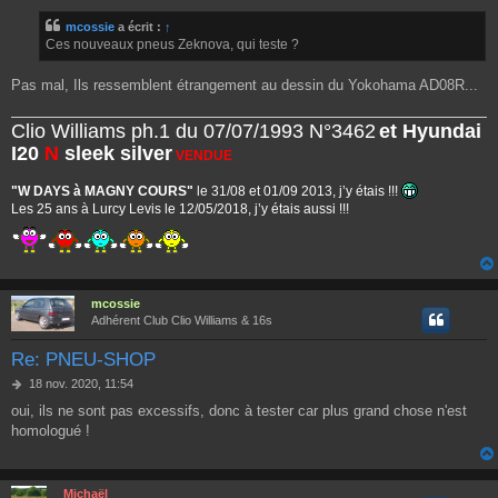
s
mcossie
a écrit :
↑
s
Ces nouveaux pneus Zeknova, qui teste ?
a
g
e
Pas mal, Ils ressemblent étrangement au dessin du Yokohama AD08R...
Clio Williams ph.1 du 07/07/1993 N°3462
et Hyundai
I20
N
sleek silver
VENDUE
"W DAYS à MAGNY COURS"
le 31/08 et 01/09 2013, j’y étais !!!
Les 25 ans à Lurcy Levis le 12/05/2018, j’y étais aussi !!!
mcossie
Adhérent Club Clio Williams & 16s
Re: PNEU-SHOP
M
18 nov. 2020, 11:54
e
oui, ils ne sont pas excessifs, donc à tester car plus grand chose n'est
s
homologué !
s
a
g
e
Michaël