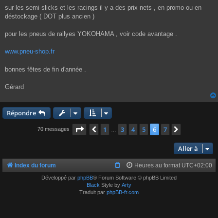
e
sur les semi-slicks et les racings il y a des prix nets , en promo ou en
déstockage ( DOT plus ancien )
pour les pneus de rallyes YOKOHAMA , voir code avantage .
www.pneu-shop.fr
bonnes fêtes de fin d'année .
Gérard
Répondre
Page
6
sur
7
1
3
4
5
6
7
Précédente
Suivante
70 messages
…
Aller à
Index du forum
Heures au format
UTC+02:00
Développé par
phpBB
® Forum Software © phpBB Limited
Black
Style by
Arty
Traduit par
phpBB-fr.com