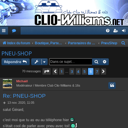
Index du forum
Boutique, Partenaires, Petites Annonces, Commandes Groupées
Partenaires du Club
PneuShop
e
PNEU-SHOP
c
Rechercher
Recherche 
Répondre
h
Page
6
sur
7
1
3
4
5
6
7
Précédente
Suivante
70 messages
…
e
r
Michaël
Modérateur / Membre Club Clio Williams & 16s
c
Re: PNEU-SHOP
h
e
M
13 nov. 2020, 11:05
e
salut Gérard,
r
s
s
a
c'est moi que tu as eu au téléphone hier
g
s'était cool de parler avec pneu avec toi!