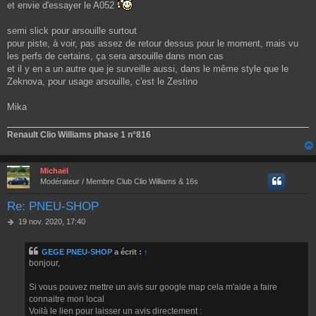
et envie d'essayer le A052
semi slick pour arsouille surtout
pour piste, à voir, pas assez de retour dessus pour le moment, mais vu
les perfs de certains, ça sera arsouille dans mon cas
et il y en a un autre que je surveille aussi, dans le même style que le
Zeknova, pour usage arsouille, c'est le Zestino
Mika
Renault Clio Williams phase 1 n°816
Michaël
Modérateur / Membre Club Clio Williams & 16s
Re: PNEU-SHOP
M
19 nov. 2020, 17:40
e
s
GEGE PNEU-SHOP
a écrit :
↑
s
bonjour,
a
g
e
Si vous pouvez mettre un avis sur google map cela m'aide a faire
connaitre mon local
Voilà le lien pour laisser un avis directement :