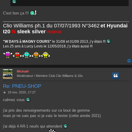
C'est bon ça !!!
Clio Williams ph.1 du 07/07/1993 N°3462
et Hyundai
I20
N
sleek silver
VENDUE
"W DAYS à MAGNY COURS"
le 31/08 et 01/09 2013, j’y étais !!!
Les 25 ans à Lurcy Levis le 12/05/2018, j’y étais aussi !!!
Michaël
Modérateur / Membre Club Clio Williams & 16s
Re: PNEU-SHOP
M
19 nov. 2020, 17:27
e
calmez vous
s
s
a
j'ai pris des renseignements sur ce bout de gomme
g
mais je ne sais pas si je vais le tester (cette année 2021)
e
j'ai déjà 4 AR-1 neufs qui attendent