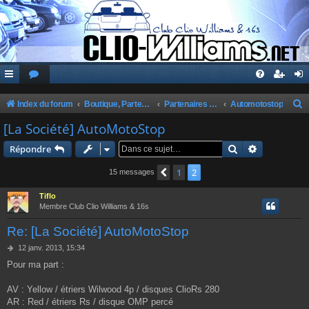
Index du forum
Boutique, Partenaires, Petites Annonces, Commandes Groupées
Partenaires du Club
Automotostop
e
[La Société] AutoMotoStop
c
Rechercher
Recherche 
Répondre
h
1
2
Précédente
15 messages
e
r
Tiflo
Membre Club Clio Williams & 16s
c
Re: [La Société] AutoMotoStop
h
e
M
12 janv. 2013, 15:34
e
Pour ma part :
r
s
s
a
AV : Yellow / étriers Wilwood 4p / disques ClioRs 280
g
AR : Red / étriers Rs / disque OMP percé