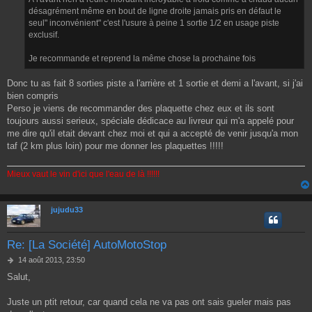
désagrément même en bout de ligne droite jamais pris en défaut le
seul" inconvénient" c'est l'usure à peine 1 sortie 1/2 en usage piste
exclusif.
Je recommande et reprend la même chose la prochaine fois
Donc tu as fait 8 sorties piste a l'arrière et 1 sortie et demi a l'avant, si j'ai
bien compris
Perso je viens de recommander des plaquette chez eux et ils sont
toujours aussi serieux, spéciale dédicace au livreur qui m'a appelé pour
me dire qu'il etait devant chez moi et qui a accepté de venir jusqu'a mon
taf (2 km plus loin) pour me donner les plaquettes !!!!!
Mieux vaut le vin d'ici que l'eau de là !!!!!!
jujudu33
Re: [La Société] AutoMotoStop
M
14 août 2013, 23:50
e
Salut,
s
s
a
Juste un ptit retour, car quand cela ne va pas ont sais gueler mais pas
g