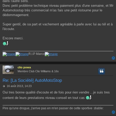
dans l'autre sens.
e
Donc petit problème technique niveau paiement plus d'une semaine, et Mr
Automotostop très commercial m'as fais une petit ristourne pour le
dédommagement.
Super gentil, de sa part et vachement agréable à parle avec lui au tél et à
l'écoute.
Encore merci.
R.I.P Marco
clio powa
Membre Club Clio Williams & 16s
Re: [La Société] AutoMotoStop
M
16 août 2013, 14:23
e
Oui tres bonne qualité d'ecoute et de fois pour rien vendre ...je suis tres
s
s
content de leurs prestations niveau conseil en tout cas
a
g
Pire qu'une drogue, j'arrive pas en m'en passer de cette sportive :diable:
e