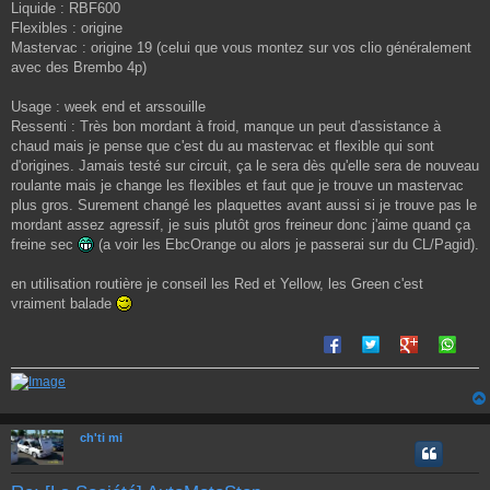
e
Liquide : RBF600
Flexibles : origine
Mastervac : origine 19 (celui que vous montez sur vos clio généralement
avec des Brembo 4p)
Usage : week end et arssouille
Ressenti : Très bon mordant à froid, manque un peut d'assistance à
chaud mais je pense que c'est du au mastervac et flexible qui sont
d'origines. Jamais testé sur circuit, ça le sera dès qu'elle sera de nouveau
roulante mais je change les flexibles et faut que je trouve un mastervac
plus gros. Surement changé les plaquettes avant aussi si je trouve pas le
mordant assez agressif, je suis plutôt gros freineur donc j'aime quand ça
freine sec
(a voir les EbcOrange ou alors je passerai sur du CL/Pagid).
en utilisation routière je conseil les Red et Yellow, les Green c'est
vraiment balade
ch'ti mi