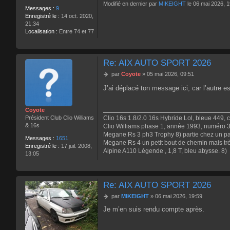
Modifié en dernier par
MIKEIGHT
le 06 mai 2026, 19
Messages :
9
Enregistré le :
14 oct. 2020,
21:34
Localisation :
Entre 74 et 77
Re: AIX AUTO SPORT 2026
M
par
Coyote
»
05 mai 2026, 09:51
e
J’ai déplacé ton message ici, car l’autre 
s
s
a
Coyote
g
Clio 16s 1.8/2.0 16s Hybride Lol, bleue 449, 
Président Club Clio Williams
e
& 16s
Clio Williams phase 1, année 1993, numéro 3
Megane Rs 3 ph3 Trophy 8) partie chez un p
Messages :
1651
Megane Rs 4 un petit bout de chemin mais trè
Enregistré le :
17 juil. 2008,
Alpine A110 Légende , 1,8 T, bleu abysse. 8)
13:05
Re: AIX AUTO SPORT 2026
M
par
MIKEIGHT
»
06 mai 2026, 19:59
e
Je m’en suis rendu compte après.
s
s
a