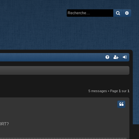
Recherch
Rech
5 messages • Page
1
sur
1
PORT?