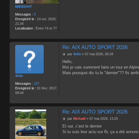
g
MIKEIGHT
e
Messages :
9
Enregistré le :
14 oct. 2020,
21:34
Localisation :
Entre 74 et 77
Re: AIX AUTO SPORT 2026
M
par
4n0x
»
07 mai 2026, 06:34
e
Hello,
s
Moi je vais surement faire un tour en Alpi
s
a
Mais pourquoi dis tu le "dernier"?? Ils arrê
4n0x
g
e
Messages :
157
Enregistré le :
01 févr. 2017,
09:44
Re: AIX AUTO SPORT 2026
M
par
Michaël
»
07 mai 2026, 13:25
e
Et oui, c’est le dernier
s
Si tu suis leur actu sur fb, ça a été annon
s
a