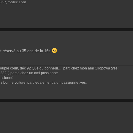
:57, modifié 1 fois.
est réservé au 35 ans de la 16s
couple court, déc 92 Que du bonheur......parti chez mon ami Cliopowa :yes:
232 ;) partie chez un ami passionné
assionné
s bonne voiture, parti également à un passionné :yes: