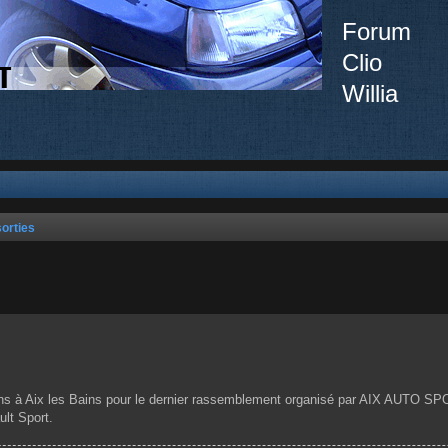
Forum
Clio
Willia
orties
che avancée
hains à Aix les Bains pour le dernier rassemblement organisé par AIX AUTO S
lt Sport.