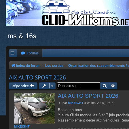
ms & 16s
Forums
Index du forum
Les sorties
Organisation des rassemblements / s
AIX AUTO SPORT 2026
Rechercher
Recher
Répondre
AIX AUTO SPORT 2026
M
par
MIKEIGHT
»
05 mai 2026, 02:13
e
Bonjour a tous.
s
Y aura t’il du monde les 6 et 7 juin proc
s
a
Rassemblement dédié aux véhicules Renau
g
MIKEIGHT
e