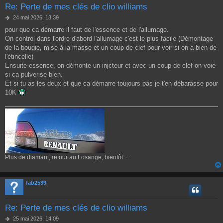
Re: Perte de mes clés de clio williams
M
24 mai 2026, 13:39
e
pour que ca démarre il faut de l'essence et de l'allumage.
s
On control dans l'ordre d'abord l'allumage c'est le plus facile (Démontage
s
a
de la bougie, mise à la masse et un coup de clef pour voir si on a bien de
g
l'étincelle)
e
Ensuite essence, on démonte un injcteur et avec un coup de clef on voie
si ca pulverise bien.
Et si tu as les deux et que ca démarre toujours pas je t'en débarasse pour
10K
Plus de diamant, retour au Losange, bientôt ...
fab2539
Re: Perte de mes clés de clio williams
M
25 mai 2026, 14:09