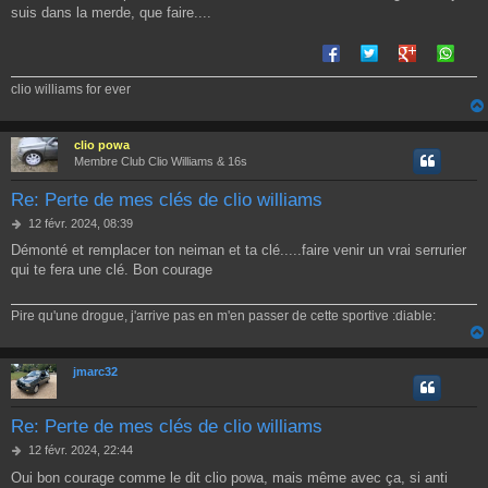
suis dans la merde, que faire....
clio williams for ever
clio powa
Membre Club Clio Williams & 16s
Re: Perte de mes clés de clio williams
M
12 févr. 2024, 08:39
e
Démonté et remplacer ton neiman et ta clé.....faire venir un vrai serrurier
s
qui te fera une clé. Bon courage
s
a
g
Pire qu'une drogue, j'arrive pas en m'en passer de cette sportive :diable:
e
jmarc32
Re: Perte de mes clés de clio williams
M
12 févr. 2024, 22:44
e
Oui bon courage comme le dit clio powa, mais même avec ça, si anti
s