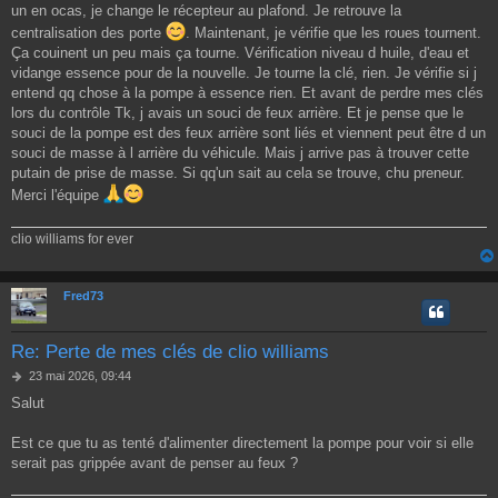
a
un en ocas, je change le récepteur au plafond. Je retrouve la
g
centralisation des porte
. Maintenant, je vérifie que les roues tournent.
e
Ça couinent un peu mais ça tourne. Vérification niveau d huile, d'eau et
vidange essence pour de la nouvelle. Je tourne la clé, rien. Je vérifie si j
entend qq chose à la pompe à essence rien. Et avant de perdre mes clés
lors du contrôle Tk, j avais un souci de feux arrière. Et je pense que le
souci de la pompe est des feux arrière sont liés et viennent peut être d un
souci de masse à l arrière du véhicule. Mais j arrive pas à trouver cette
putain de prise de masse. Si qq'un sait au cela se trouve, chu preneur.
Merci l'équipe
clio williams for ever
Fred73
Re: Perte de mes clés de clio williams
M
23 mai 2026, 09:44
e
Salut
s
s
a
Est ce que tu as tenté d'alimenter directement la pompe pour voir si elle
g
serait pas grippée avant de penser au feux ?
e