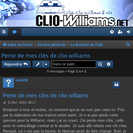
Index du forum
Section générale
La Buvette du Club
e
Perte de mes clés de clio williams
c
Rechercher
Recherche 
Répondre
h
9 messages • Page
1
sur
1
e
fab2539
r
c
Perte de mes clés de clio williams
h
M
11 févr. 2024, 08:17
e
e
Bonjours à tous et toutes, un moment que je ne suis pas venu ici. Pris
s
r
par la réalisation de ma maison entre autre. Je n ai pas perdu cette
s
a
passion pour la Williams, mais j ai un souci. J'ai perdu mes clés, celle
g
avec le verrouillage central et le double. Je suis allé refaire une clé chez
e
Renault, ce n est pas la bonne, le Neiman avait du être changé. Bref, je