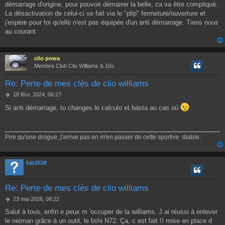
démarrage d'origine, pour pouvoir démarrer la belle, ca va être compliqué.
s
a
La désactivation de celui-ci se fait via le "plip" fermeture/ouverture et
g
j'espère pour toi qu'elle n'est pas équipée d'un anti démarrage. Tiens nous
e
au courant.
clio powa
Membre Club Clio Williams & 16s
Re: Perte de mes clés de clio williams
M
18 févr. 2024, 06:27
e
Si anti démarrage, tu changes le calculo et basta au cas où
s
s
a
g
Pire qu'une drogue, j'arrive pas en m'en passer de cette sportive :diable:
e
fab2539
Re: Perte de mes clés de clio williams
M
23 mai 2026, 08:22
e
Salut à tous, enfin e peux m 'occuper de la williams. J ai réussi à enlever
s
le neiman grâce à un outil, le lishi N72. Ça, c est fait !! mise en place d
s