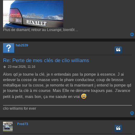
Plus de diamant, retour au Losange, bientôt ...
fab2539
Re: Perte de mes clés de clio williams
M
23 mai 2026, 11:16
e
Alors qd je tourne la clé, je n entendais pas la pompe à essence. J ai
s
enlever la cosse de masse vers le phare conducteur, coup de brosse
s
a
métallique sur la cosse, je remonte et là maintenant j entend la pompe qd
g
je tourne la clé à mi course. Mais Elle ne démarre toujours pas. J'avance
e
petit à petit, mais bon, ça me saoule en vrai
clio williams for ever
Fred73