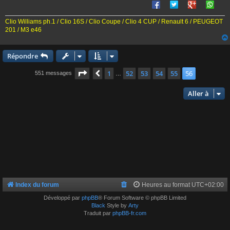
e
Clio Williams ph.1 / Clio 16S / Clio Coupe / Clio 4 CUP / Renault 6 / PEUGEOT
201 / M3 e46
Répondre
Page
56
sur
56
1
52
53
54
55
56
Précédente
551 messages
…
Aller à
Index du forum
Heures au format
UTC+02:00
Développé par
phpBB
® Forum Software © phpBB Limited
Black
Style by
Arty
Traduit par
phpBB-fr.com