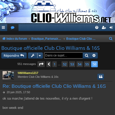
Index du forum
Boutique, Partenaires, Petites Annonces, Commandes Groupées
Boutique Club Clio Williams & 16s
e
Boutique officielle Club Clio Williams & 16S
c
Rechercher
Recherche 
Répondre
h
Page
56
sur
56
1
52
53
54
55
56
Précédente
551 messages
…
e
r
\\W//illiams1217
Membre Club Clio Williams & 16s
c
Re: Boutique officielle Club Clio Williams & 16S
h
e
M
20 juin 2025, 17:50
e
ok sa marche j'attend de tes nouvelles, il n'y a rien d'urgent !
r
s
s
a
bon week end
g