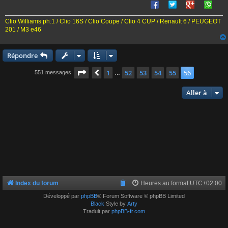
e
Clio Williams ph.1 / Clio 16S / Clio Coupe / Clio 4 CUP / Renault 6 / PEUGEOT
201 / M3 e46
Répondre
Page
56
sur
56
1
52
53
54
55
56
Précédente
551 messages
…
Aller à
Index du forum
Heures au format
UTC+02:00
Développé par
phpBB
® Forum Software © phpBB Limited
Black
Style by
Arty
Traduit par
phpBB-fr.com