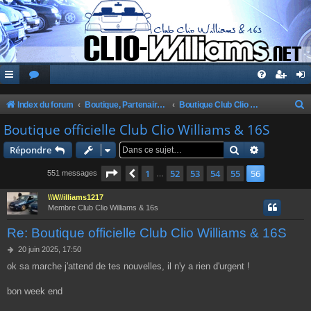
Index du forum
Boutique, Partenaires, Petites Annonces, Commandes Groupées
Boutique Club Clio Williams & 16s
e
Boutique officielle Club Clio Williams & 16S
c
Rechercher
Recherche 
Répondre
h
Page
56
sur
56
1
52
53
54
55
56
Précédente
551 messages
…
e
r
\\W//illiams1217
Membre Club Clio Williams & 16s
c
Re: Boutique officielle Club Clio Williams & 16S
h
e
M
20 juin 2025, 17:50
e
ok sa marche j'attend de tes nouvelles, il n'y a rien d'urgent !
r
s
s
a
bon week end
g