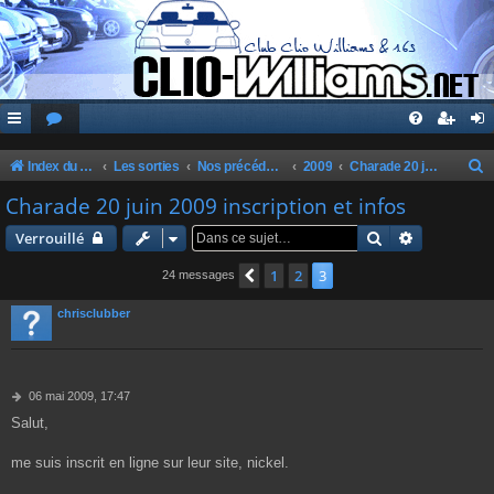
Index du forum
Les sorties
Nos précédentes sorties
2009
Charade 20 juin 2009
e
Charade 20 juin 2009 inscription et infos
c
Rechercher
Recherche 
Verrouillé
h
1
2
3
Précédente
24 messages
e
r
chrisclubber
c
h
e
M
06 mai 2009, 17:47
e
Salut,
r
s
s
a
me suis inscrit en ligne sur leur site, nickel.
g