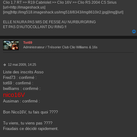
Clio 1.7 RT >> R19 Cabriolet >> Clio 16V >> Clio RS 2004 CS Sirius
[url=http://imageshack.us]
[img]http://img518.imageshack.us/img518/8343/img8610ir2.jpg[/img][/url]
ELLE N'AURA PAS MIS DE FESSE AU NURBURGRING
ET PAS D'AUTOCOLLANT DU RING !!
Tot69
Administrateur / Trésorier Club Clio Williams & 16s
M
12 mai 2009, 14:25
e
Liste des inscrits Asso
s
Fred73 : confirmé :
s
a
tot69 : confirmé :
g
bwilliams : confirmé :
e
nico16V
Ausiman : confirmé :
Bon Nico16V, tu fais quoi ????
Tu viens, tu viens pas ????
Fraudais ce décidé rapidement.