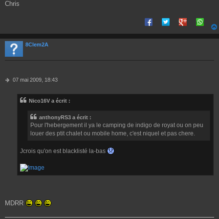
e
Chris
8Clem2A
M
07 mai 2009, 18:43
e
s
Nico16V a écrit :
s
a
g
anthonyRS3 a écrit :
e
Pour l'hebergement il ya le camping de indigo de royat ou on peu
louer des ptit chalet ou mobile home, c'est niquel et pas chere.
Jcrois qu'on est blacklisté la-bas
MDRR