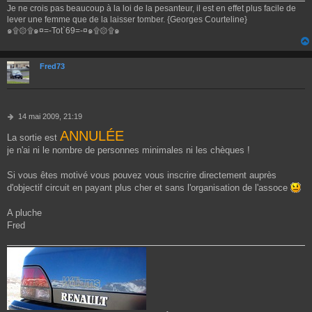
Je ne crois pas beaucoup à la loi de la pesanteur, il est en effet plus facile de
lever une femme que de la laisser tomber. {Georges Courteline}
๑۩۞۩๑¤=-Tot`69=-¤๑۩۞۩๑
Fred73
M
14 mai 2009, 21:19
e
ANNULÉE
La sortie est
s
s
je n'ai ni le nombre de personnes minimales ni les chèques !
a
g
Si vous êtes motivé vous pouvez vous inscrire directement auprès
e
d'objectif circuit en payant plus cher et sans l'organisation de l'assoce
A pluche
Fred