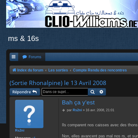
ms & 16s
Forums
Index du forum
Les sorties
Compte Rendu des rencontres
(Sortie Rhonalpine) le 13 Avril 2008
Rechercher
Recherche avancé
Répondre
Bah ça y'est
M
par
Rs2ni
»
16 avr. 2008, 21:01
e
s
s
Ils comparent nos caisses avec des thons, 
a
Rs2ni
g
Non, elles avancent pas mal nos rs, et surt
e