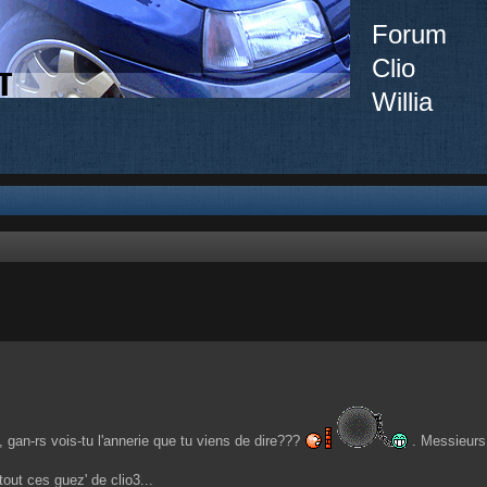
Forum
Clio
Willia
e
gan-rs vois-tu l'annerie que tu viens de dire???
. Messieurs a
out ces guez' de clio3...