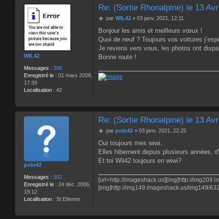
a
Re: (Sortie Rhonalpine) le 13 Avr
c
M
par
WIL42
»
03 janv. 2021, 12:11
t
e
e
Bonjour les amis et meilleurs vœux !
s
r
Quoi de neuf ? Toujours vos voitures j’esp
s
G
a
Je reviens vers vous, les photos ont dispa
a
g
WIL42
Bonne route !
n
e
-
Messages :
388
R
Enregistré le :
01 mars 2008,
s
17:39
Localisation :
42
Re: (Sortie Rhonalpine) le 13 Avr
M
par
polo42
»
03 janv. 2021, 22:25
e
Oui toujours mes wiwi.
s
Elles hibernent depuis plusieurs années, d'a
s
a
Et toi Wil42 toujours en wiwi?
polo42
g
e
Messages :
302
[url=http://imageshack.us][img]http://img209
Enregistré le :
24 déc. 2006,
[img]http://img149.imageshack.us/img149/63
19:12
Localisation :
St Etienne