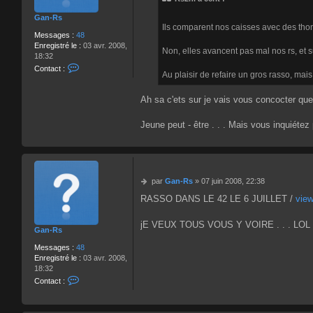
G
a
a
Gan-Rs
g
n
Ils comparent nos caisses avec des thon
e
-
Messages :
48
R
Enregistré le :
03 avr. 2008,
Non, elles avancent pas mal nos rs, et su
s
18:32
C
Contact :
Au plaisir de refaire un gros rasso, ma
o
n
t
Ah sa c'ets sur je vais vous concocter quel
a
c
Jeune peut - être . . . Mais vous inquiétez 
t
e
r
G
a
M
par
Gan-Rs
»
07 juin 2008, 22:38
n
e
-
RASSO DANS LE 42 LE 6 JUILLET /
vie
s
R
s
s
a
jE VEUX TOUS VOUS Y VOIRE . . . LOL 
Gan-Rs
g
e
Messages :
48
Enregistré le :
03 avr. 2008,
18:32
C
Contact :
o
n
t