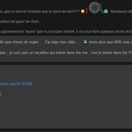
s, gan-rs vois-tu l'annerie que tu viens de dire???
. Messieurs allo
rtout ces guez' de clio3...
is apparament le "jeune" gan-rs est super motivé, il va nous faire quelque chose de
le que chose de super . . J'ai deja mes idée . . .
reste plus que Willi voie 
pas , je suis pas un racaillou qui traine dans les rue , moi je traine dans les
wtopic.php?t=31388
!