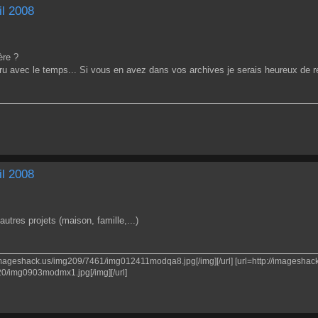
il 2008
ère ?
ru avec le temps... Si vous en avez dans vos archives je serais heureux de r
il 2008
utres projets (maison, famille,...)
.imageshack.us/img209/7461/img012411modqa8.jpg[/img][/url] [url=http://imageshack
20/img0903modmx1.jpg[/img][/url]