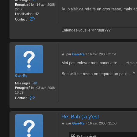
Messages :
6
Enregistré le :
14 avr. 2008,
Au plaisir de refaire un gros rasso, mais 
22:00
Localisation :
42
C
Contact :
o
n
Entendez-vous le f4r rugir???
t
a
c
t
e
M
par
Gan-Rs
»
16 avr. 2008, 21:51
r
e
R
Moi pas enlever mes banquette . . . et s
s
s
s
2
a
n
Bon willi se rasso on regarde un peut . . ?
Gan-Rs
g
i
e
Messages :
48
Enregistré le :
03 avr. 2008,
18:32
C
Contact :
o
n
t
a
Re: Bah ça y'est
c
M
par
Gan-Rs
»
16 avr. 2008, 21:53
t
e
e
s
r
Rs2ni a écrit :
s