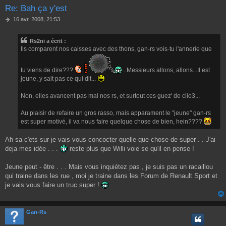
Re: Bah ça y'est
M
16 avr. 2008, 21:53
e
s
Rs2ni a écrit :
s
Ils comparent nos caisses avec des thons, gan-rs vois-tu l'annerie que
a
g
e
tu viens de dire???
. Messieurs allons, allons...Il est
jeune, y sait pas ce qui dit...
Non, elles avancent pas mal nos rs, et surtout ces guez' de clio3...
Au plaisir de refaire un gros rasso, mais apparament le "jeune" gan-rs
est super motivé, il va nous faire quelque chose de bien, hein????
Ah sa c'ets sur je vais vous concocter quelle que chose de super . . J'ai
deja mes idée . . .
reste plus que Willi voie se qu'il en pense !
Jeune peut - être . . . Mais vous inquiétez pas , je suis pas un racaillou
qui traine dans les rue , moi je traine dans les Forum de Renault Sport et
je vais vous faire un truc super !
Gan-Rs