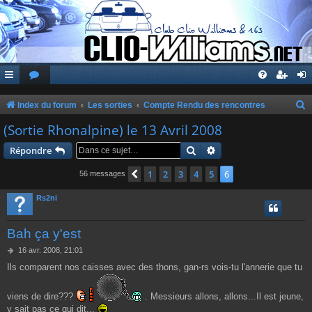
Index du forum
Les sorties
Compte Rendu des rencontres
e
(Sortie Rhonalpine) le 13 Avril 2008
c
Rechercher
Recherche avancée
Répondre
h
1
2
3
4
5
6
Précédente
56 messages
e
r
Rs2ni
c
Bah ça y'est
h
e
M
16 avr. 2008, 21:01
e
Ils comparent nos caisses avec des thons, gan-rs vois-tu l'annerie que tu
r
s
s
a
viens de dire???
. Messieurs allons, allons...Il est jeune,
g
y sait pas ce qui dit...