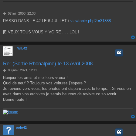
M
07 juin 2008, 22:38
e
RASSO DANS LE 42 LE 6 JUILLET /
viewtopic.php?t=31388
s
s
a
jE VEUX TOUS VOUS Y VOIRE . . . LOL !
g
e
WIL42
Re: (Sortie Rhonalpine) le 13 Avril 2008
M
03 janv. 2021, 12:11
e
Bonjour les amis et meilleurs vœux !
s
Quoi de neuf ? Toujours vos voitures j’espère ?
s
a
Je reviens vers vous, les photos ont disparu avec le temps... Si vous en
g
avez dans vos archives je serais heureux de revivre ce souvenir.
e
Bonne route !
polo42