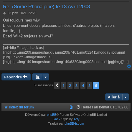
Re: (Sortie Rhonalpine) le 13 Avril 2008
M
03 janv. 2021, 22:25
e
Oui toujours mes wiwi.
s
Elles hibernent depuis plusieurs années, d'autres projets (maison,
s
a
famille,...)
g
Et toi Wil42 toujours en wiwi?
e
[url=http://imageshack.us]
[img]http://img209.imageshack.us/img209/7461/img012411modqa8.jpg[/img]
[/url] [url=http://imageshack.us]
[img]http://img149.imageshack.us/img149/6320/img0903modmx1.jpg[/img][/url]
Répondre
1
2
3
4
5
6
Précédente
56 messages
Aller à
Index du forum
Heures au format
UTC+02:00
Développé par
phpBB
® Forum Software © phpBB Limited
Black
Style by
Arty
Traduit par
phpBB-fr.com