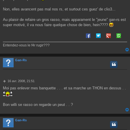
e
Non, elles avancent pas mal nos rs, et surtout ces guez' de clio3...
Au plaisir de refaire un gros rasso, mais apparament le "jeune" gan-rs est
super motivé, il va nous faire quelque chose de bien, hein????
Entendez-vous le f4r rugir???
Gan-Rs
M
16 avr. 2008, 21:51
e
Moi pas enlever mes banquette . . . et sa marche un THON en dessus . .
s
s
a
g
Bon willi se rasso on regarde un peut . . ?
e
Gan-Rs