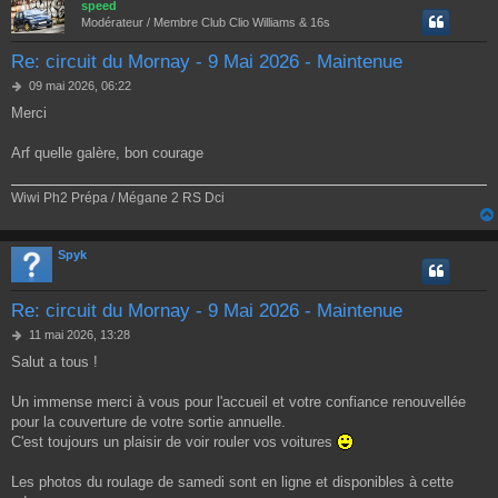
speed
Modérateur / Membre Club Clio Williams & 16s
Re: circuit du Mornay - 9 Mai 2026 - Maintenue
M
09 mai 2026, 06:22
e
Merci
s
s
a
Arf quelle galère, bon courage
g
e
Wiwi Ph2 Prépa / Mégane 2 RS Dci
Spyk
Re: circuit du Mornay - 9 Mai 2026 - Maintenue
M
11 mai 2026, 13:28
e
Salut a tous !
s
s
a
Un immense merci à vous pour l'accueil et votre confiance renouvellée
g
pour la couverture de votre sortie annuelle.
e
C'est toujours un plaisir de voir rouler vos voitures
Les photos du roulage de samedi sont en ligne et disponibles à cette