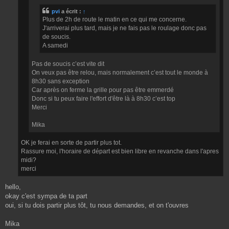
e
pvi
a écrit :
↑
Plus de 2h de route le matin en ce qui me concerne.
J'arriverai plus tard, mais je ne fais pas le roulage donc pas
de soucis.
A samedi
Pas de soucis c’est vite dit
On veux pas être relou, mais normalement c’est tout le monde à
8h30 sans exception
Car après on ferme la grille pour pas être emmerdé
Donc si tu peux faire l'effort d'être là à 8h30 c’est top
Merci
Mika
OK je ferai en sorte de partir plus tot.
Rassure moi, l'horaire de départ est bien libre en revanche dans l'apres
midi?
merci
hello,
okay c'est sympa de ta part
oui, si tu dois partir plus tôt, tu nous demandes, et on t'ouvres
Mika