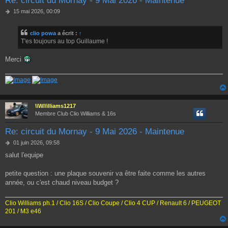
Re: circuit du Mornay - 9 Mai 2026 - Maintenue
M
15 mai 2026, 00:09
e
s
clio powa
a écrit :
↑
s
T'es toujours au top Guillaume !
a
g
e
Merci
\\W//illiams1217
Membre Club Clio Williams & 16s
Re: circuit du Mornay - 9 Mai 2026 - Maintenue
M
01 juin 2026, 09:58
e
salut l'equipe
s
s
a
petite question : une plaque souvenir va être faite comme les autres
g
année, ou c'est chaud niveau budget ?
e
Clio Williams ph.1 / Clio 16S / Clio Coupe / Clio 4 CUP / Renault 6 / PEUGEOT
201 / M3 e46