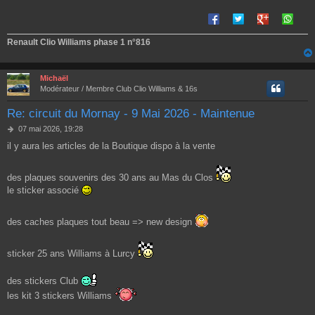
Renault Clio Williams phase 1 n°816
Michaël
Modérateur / Membre Club Clio Williams & 16s
Re: circuit du Mornay - 9 Mai 2026 - Maintenue
M
07 mai 2026, 19:28
e
il y aura les articles de la Boutique dispo à la vente
s
s
a
des plaques souvenirs des 30 ans au Mas du Clos
g
le sticker associé
e
des caches plaques tout beau => new design
sticker 25 ans Williams à Lurcy
des stickers Club
les kit 3 stickers Williams