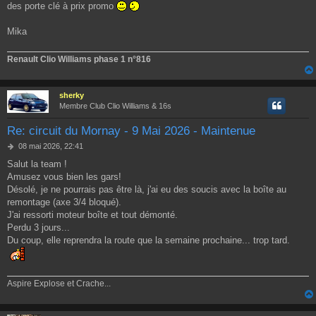
des porte clé à prix promo
Mika
Renault Clio Williams phase 1 n°816
sherky
Membre Club Clio Williams & 16s
Re: circuit du Mornay - 9 Mai 2026 - Maintenue
M
08 mai 2026, 22:41
e
Salut la team !
s
Amusez vous bien les gars!
s
a
Désolé, je ne pourrais pas être là, j'ai eu des soucis avec la boîte au
g
remontage (axe 3/4 bloqué).
e
J'ai ressorti moteur boîte et tout démonté.
Perdu 3 jours...
Du coup, elle reprendra la route que la semaine prochaine... trop tard.
Aspire Explose et Crache...