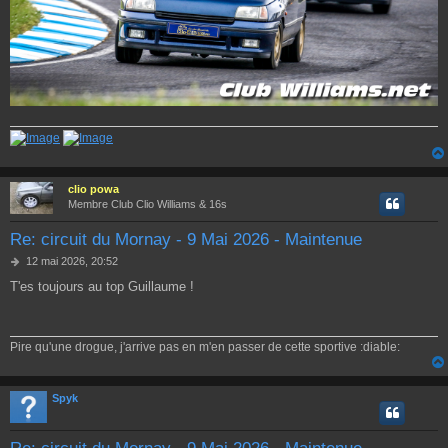
clio powa
Membre Club Clio Williams & 16s
Re: circuit du Mornay - 9 Mai 2026 - Maintenue
M
12 mai 2026, 20:52
e
T'es toujours au top Guillaume !
s
s
a
g
Pire qu'une drogue, j'arrive pas en m'en passer de cette sportive :diable:
e
Spyk