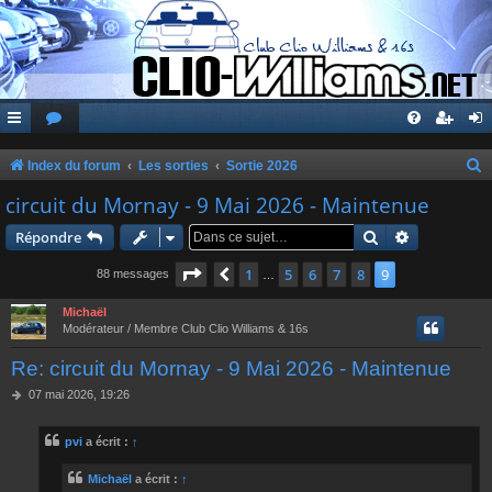
Index du forum
Les sorties
Sortie 2026
e
circuit du Mornay - 9 Mai 2026 - Maintenue
c
Rechercher
Recherche 
Répondre
h
Page
9
sur
9
1
5
6
7
8
9
Précédente
88 messages
…
e
r
Michaël
Modérateur / Membre Club Clio Williams & 16s
c
Re: circuit du Mornay - 9 Mai 2026 - Maintenue
h
e
M
07 mai 2026, 19:26
e
r
s
pvi
a écrit :
↑
s
a
g
Michaël
a écrit :
↑