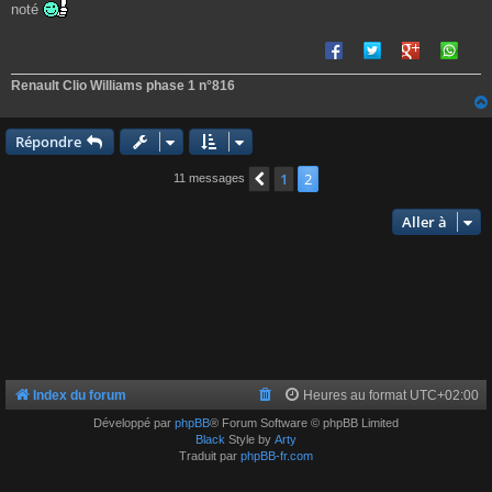
e
noté
Renault Clio Williams phase 1 n°816
Répondre
1
2
Précédente
11 messages
Aller à
Index du forum
Heures au format
UTC+02:00
Développé par
phpBB
® Forum Software © phpBB Limited
Black
Style by
Arty
Traduit par
phpBB-fr.com