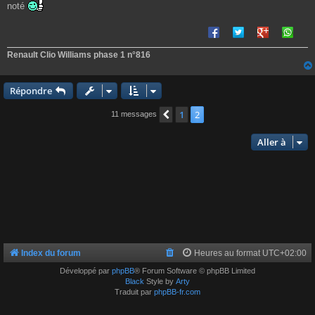
e
noté
Renault Clio Williams phase 1 n°816
Répondre
1
2
Précédente
11 messages
Aller à
Index du forum
Heures au format
UTC+02:00
Développé par
phpBB
® Forum Software © phpBB Limited
Black
Style by
Arty
Traduit par
phpBB-fr.com