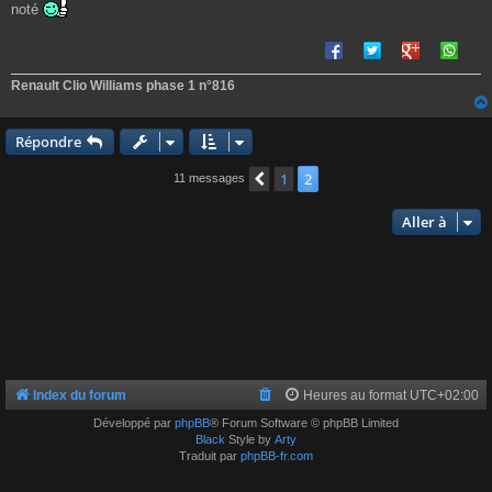
e
noté
Renault Clio Williams phase 1 n°816
Répondre
1
2
Précédente
11 messages
Aller à
Index du forum
Heures au format
UTC+02:00
Développé par
phpBB
® Forum Software © phpBB Limited
Black
Style by
Arty
Traduit par
phpBB-fr.com