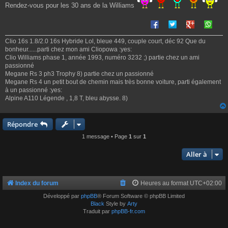
Rendez-vous pour les 30 ans de la Williams
Clio 16s 1.8/2.0 16s Hybride Lol, bleue 449, couple court, déc 92 Que du
bonheur......parti chez mon ami Cliopowa :yes:
Clio Williams phase 1, année 1993, numéro 3232 ;) partie chez un ami
passionné
Megane Rs 3 ph3 Trophy 8) partie chez un passionné
Megane Rs 4 un petit bout de chemin mais très bonne voiture, parti également
à un passionné :yes:
Alpine A110 Légende , 1,8 T, bleu abysse. 8)
Répondre
1 message • Page
1
sur
1
Aller à
Index du forum
Heures au format
UTC+02:00
Développé par
phpBB
® Forum Software © phpBB Limited
Black
Style by
Arty
Traduit par
phpBB-fr.com