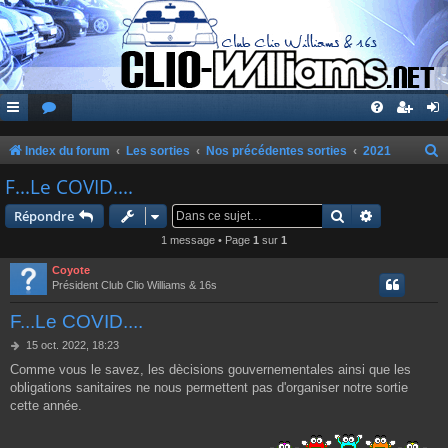
Index du forum
Les sorties
Nos précédentes sorties
2021
e
F...Le COVID....
c
Rechercher
Recherche 
Répondre
h
1 message • Page
1
sur
1
e
Coyote
r
Président Club Clio Williams & 16s
c
F...Le COVID....
h
M
15 oct. 2022, 18:23
e
e
Comme vous le savez, les dècisions gouvernementales ainsi que les
s
r
obligations sanitaires ne nous permettent pas d'organiser notre sortie
s
a
cette année.
g
e