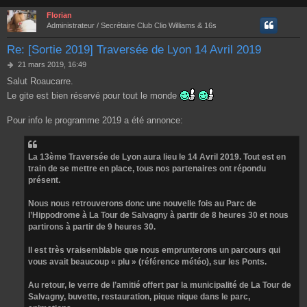
e
Florian
Administrateur / Secrétaire Club Clio Williams & 16s
Re: [Sortie 2019] Traversée de Lyon 14 Avril 2019
M
21 mars 2019, 16:49
e
Salut Roaucarre.
s
s
Le gite est bien réservé pour tout le monde
a
g
Pour info le programme 2019 a été annonce:
e
La 13ème Traversée de Lyon aura lieu le 14 Avril 2019. Tout est en
train de se mettre en place, tous nos partenaires ont répondu
présent.
Nous nous retrouverons donc une nouvelle fois au Parc de
l’Hippodrome à La Tour de Salvagny à partir de 8 heures 30 et nous
partirons à partir de 9 heures 30.
Il est très vraisemblable que nous emprunterons un parcours qui
vous avait beaucoup « plu » (référence météo), sur les Ponts.
Au retour, le verre de l’amitié offert par la municipalité de La Tour de
Salvagny, buvette, restauration, pique nique dans le parc,