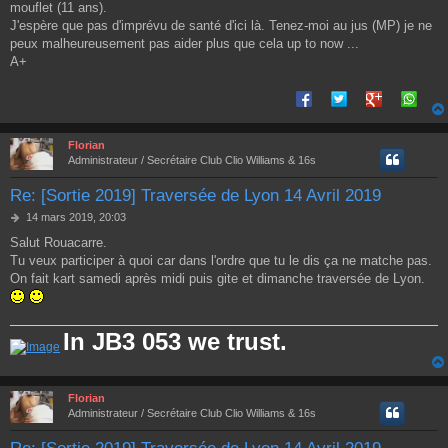
e
mouflet (11 ans).
J'espère que pas d'imprévu de santé d'ici là. Tenez-moi au jus (MP) je ne
peux malheureusement pas aider plus que cela up to now ...
A+
Florian
Administrateur / Secrétaire Club Clio Williams & 16s
Re: [Sortie 2019] Traversée de Lyon 14 Avril 2019
M
14 mars 2019, 20:03
e
Salut Rouacarre.
s
Tu veux participer à quoi car dans l'ordre que tu le dis ça ne matche pas.
s
a
On fait kart samedi après midi puis gite et dimanche traversée de Lyon.
g
e
In JB3 053 we trust.
Florian
Administrateur / Secrétaire Club Clio Williams & 16s