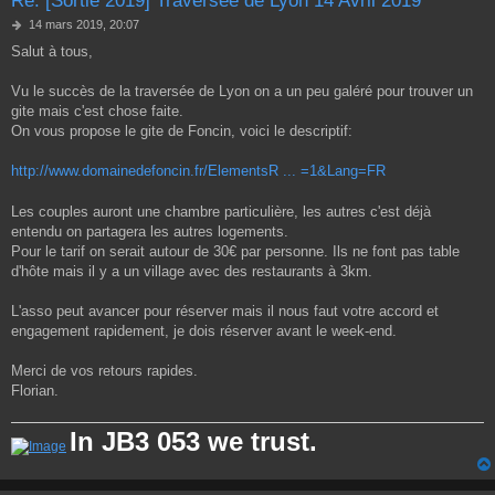
Re: [Sortie 2019] Traversée de Lyon 14 Avril 2019
M
14 mars 2019, 20:07
e
Salut à tous,
s
s
a
Vu le succès de la traversée de Lyon on a un peu galéré pour trouver un
g
gite mais c'est chose faite.
e
On vous propose le gite de Foncin, voici le descriptif:
http://www.domainedefoncin.fr/ElementsR ... =1&Lang=FR
Les couples auront une chambre particulière, les autres c'est déjà
entendu on partagera les autres logements.
Pour le tarif on serait autour de 30€ par personne. Ils ne font pas table
d'hôte mais il y a un village avec des restaurants à 3km.
L'asso peut avancer pour réserver mais il nous faut votre accord et
engagement rapidement, je dois réserver avant le week-end.
Merci de vos retours rapides.
Florian.
In JB3 053 we trust.