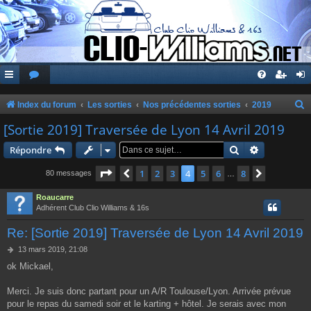
Index du forum
Les sorties
Nos précédentes sorties
2019
e
[Sortie 2019] Traversée de Lyon 14 Avril 2019
c
Rechercher
Recherche 
Répondre
h
Page
4
sur
8
1
2
3
4
5
6
8
Précédente
Suivante
80 messages
…
e
r
Roaucarre
Adhérent Club Clio Williams & 16s
c
Re: [Sortie 2019] Traversée de Lyon 14 Avril 2019
h
e
M
13 mars 2019, 21:08
e
ok Mickael,
r
s
s
a
Merci. Je suis donc partant pour un A/R Toulouse/Lyon. Arrivée prévue
g
pour le repas du samedi soir et le karting + hôtel. Je serais avec mon