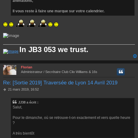
animations,
Il vous reste à faire une marque sur votre calendrier.
In JB3 053 we trust.
Florian
Administrateur / Secrétaire Club Clio Williams & 16s
Re: [Sortie 2019] Traversée de Lyon 14 Avril 2019
M
21 mars 2019, 16:52
e
s
JJ38 a écrit :
s
Salut,
a
g
e
Pour le dimanche, où se retrouve-t-on exactement et vers quelle heure
?
A très bientôt