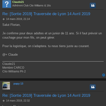
Claude21
Adhérent Club Clio Williams & 16s
Re: [Sortie 2019] Traversée de Lyon 14 Avril 2019
M
14 mars 2019, 21:14
e
Salut Florian,
s
s
a
Je confirme pour deux adultes et un junior de 11 ans. Si il faut prévoir un
g
couchage pour mon fils, on peut gérer.
e
Pour la logistique, on s'adaptera. tu nous tiens juste au courant.
@+ Claude
Claude21
Membre CARCO
Clio Williams Ph 2
papy 13
Re: [Sortie 2019] Traversée de Lyon 14 Avril 2019
M
14 mars 2019, 22:32
e