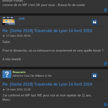
bonsoir Florian ,
s
comme dit en MP c'est OK pour nous , Bonne fin de soirée
s
a
g
e
JJ38
Re: [Sortie 2019] Traversée de Lyon 14 Avril 2019
M
17 mars 2019, 08:54
e
Salut,
s
s
a
Pour le dimanche, où se retrouve-t-on exactement et vers quelle heure ?
g
e
A très bientôt
Roaucarre
Adhérent Club Clio Williams & 16s
Re: [Sortie 2019] Traversée de Lyon 14 Avril 2019
M
19 mars 2019, 21:28
e
J'ai confirmé en MP last WE pour moi et mon arpette de 11 ans.
s
Merci.
s
a
g