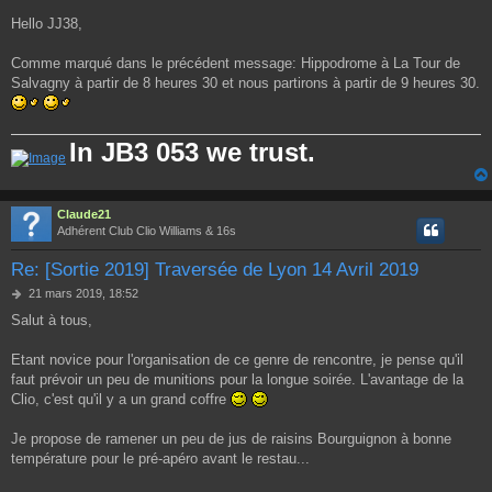
Hello JJ38,
Comme marqué dans le précédent message: Hippodrome à La Tour de
Salvagny à partir de 8 heures 30 et nous partirons à partir de 9 heures 30.
In JB3 053 we trust.
Claude21
Adhérent Club Clio Williams & 16s
Re: [Sortie 2019] Traversée de Lyon 14 Avril 2019
M
21 mars 2019, 18:52
e
Salut à tous,
s
s
a
Etant novice pour l'organisation de ce genre de rencontre, je pense qu'il
g
faut prévoir un peu de munitions pour la longue soirée. L'avantage de la
e
Clio, c'est qu'il y a un grand coffre
Je propose de ramener un peu de jus de raisins Bourguignon à bonne
température pour le pré-apéro avant le restau...