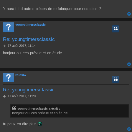
s
a
Y aura t il d autres pièces de re fabriquer pour nos clios ?
g
e
youngtimersclassic
Re: youngtimersclassic
M
17 août 2017, 11:14
e
bonjour oui ces prévue et en étude
s
s
a
g
e
roles67
Re: youngtimersclassic
M
17 août 2017, 11:20
e
s
youngtimersclassic a écrit :
s
bonjour oui ces prévue et en étude
a
g
e
tu peux en dire plus