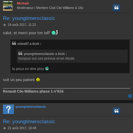
Michaël
Modérateur / Membre Club Clio Williams & 16s
Re: youngtimersclassic
M
18 août 2017, 11:22
e
salut, et merci pour ton taff'
s
s
a
roles67 a écrit :
g
e
youngtimersclassic a écrit :
bonjour oui ces prévue et en étude
tu peux en dire plus
soit un peu patient
Renault Clio Williams phase 1 n°816
youngtimersclassic
Re: youngtimersclassic
M
21 août 2017, 16:48
e