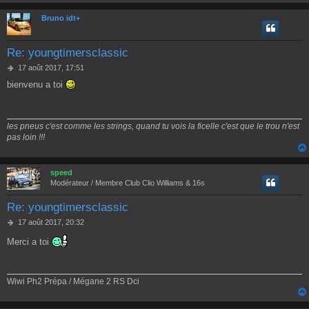
Bruno idt+
Re: youngtimersclassic
M
17 août 2017, 17:51
e
bienvenu a toi
s
s
a
g
les pneus c'est comme les strings, quand tu vois la ficelle c'est que le trou n'est
e
pas loin !!!
speed
Modérateur / Membre Club Clio Williams & 16s
Re: youngtimersclassic
M
17 août 2017, 20:32
e
Merci a toi
s
s
a
g
Wiwi Ph2 Prépa / Mégane 2 RS Dci
e