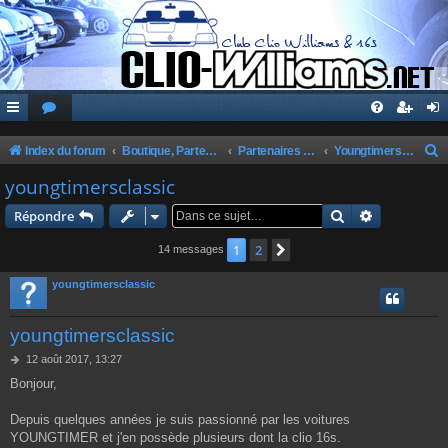
Index du forum
Boutique, Partenaires, Petites Annonces, Commandes Groupées
Partenaires du Club
Youngtimersclassic
e
youngtimersclassic
c
Rechercher
Recherche 
Répondre
h
1
2
Suivante
14 messages
e
r
youngtimersclassic
c
youngtimersclassic
h
e
M
12 août 2017, 13:27
e
Bonjour,
r
s
s
a
Depuis quelques années je suis passionné par les voitures
g
YOUNGTIMER et j'en possède plusieurs dont la clio 16s.