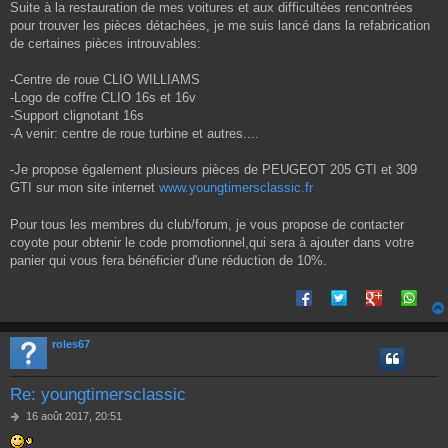
e
Suite à la restauration de mes voitures et aux difficultées rencontrées
pour trouver les pièces détachées, je me suis lancé dans la refabrication
de certaines pièces introuvables:
-Centre de roue CLIO WILLIAMS
-Logo de coffre CLIO 16s et 16v
-Support clignotant 16s
-A venir: centre de roue turbine et autres....
-Je propose également plusieurs pièces de PEUGEOT 205 GTI et 309
GTI sur mon site internet
www.youngtimersclassic.fr
Pour tous les membres du club/forum, je vous propose de contacter
coyote pour obtenir le code promotionnel,qui sera à ajouter dans votre
panier qui vous fera bénéficier d'une réduction de 10%.
roles67
Re: youngtimersclassic
M
16 août 2017, 20:51
e
s