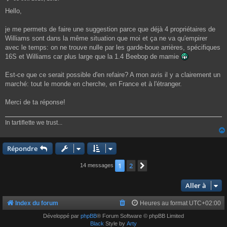
e
Hello,
s
s
a
je me permets de faire une suggestion parce que déjà 4 propriétaires de
g
Williams sont dans la même situation que moi et ça ne va qu'empirer
e
avec le temps: on ne trouve nulle par les garde-boue arrières, spécifiques
16S et Williams car plus large que la 1.4 Beebop de mamie
Est-ce que ce serait possible d'en refaire? A mon avis il y a clairement un
marché: tout le monde en cherche, en France et à l'étranger.
Merci de ta réponse!
In tartiflette we trust...
Répondre
1
2
Suivante
14 messages
Aller à
Index du forum
Heures au format
UTC+02:00
Développé par
phpBB
® Forum Software © phpBB Limited
Black
Style by
Arty