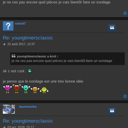
je ne ces pas encore quel pièces je vais bientôt faire un sondage
s
s
a
g
e
roles67
Re: youngtimersclassic
M
22 août 2017, 13:37
e
s
youngtimersclassic a écrit :
s
je ne ces pas encore quel pièces je vais bientôt faire un sondage
a
g
e
ok c est cool .
je pense que le sondage est une tres bonne idée
laurenturbo
Re: youngtimersclassic
M
03 oct. 2018, 15:17