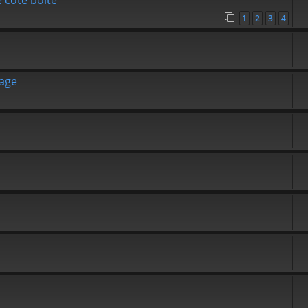
 côté boite
1
2
3
4
tage