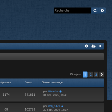
Recherch
Rech
1
2
3
Suiv
75 sujets
Réponses
Vues
Dernier message
par
titiwacks
1174
341611
31 déc. 2025, 18:46
par
Willi_1479
68
102739
30 sept. 2024, 18:37