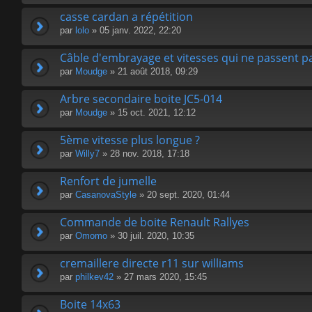
casse cardan a répétition
par
lolo
» 05 janv. 2022, 22:20
Câble d'embrayage et vitesses qui ne passent p
par
Moudge
» 21 août 2018, 09:29
Arbre secondaire boite JC5-014
par
Moudge
» 15 oct. 2021, 12:12
5ème vitesse plus longue ?
par
Willy7
» 28 nov. 2018, 17:18
Renfort de jumelle
par
CasanovaStyle
» 20 sept. 2020, 01:44
Commande de boite Renault Rallyes
par
Omomo
» 30 juil. 2020, 10:35
cremaillere directe r11 sur williams
par
philkev42
» 27 mars 2020, 15:45
Boite 14x63