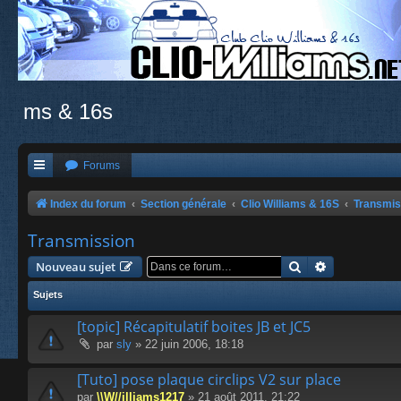
ms & 16s
Forums
Index du forum
Section générale
Clio Williams & 16S
Transmis
Transmission
Rechercher
Recherche a
Nouveau sujet
Sujets
[topic] Récapitulatif boites JB et JC5
par
sly
» 22 juin 2006, 18:18
[Tuto] pose plaque circlips V2 sur place
par
\\W//illiams1217
» 21 août 2011, 21:22