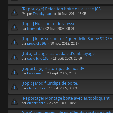
[Reportage] Réfection boite de vitesse JC5
par
Franckymania
» 19 févr. 2011, 16:05
[topic] Huile boite de vitesse
par
freemind7
» 02 févr. 2005, 09:01
[topic] infos sur boite séquentielle Sadev STDSA
par
prepa-clio16s
» 30 nov. 2012, 22:17
[tuto] Changer sa pédale d'embrayage.
par
david [clio 16s]
» 11 août 2003, 20:59
[reportage] Historique de nos BV
par
bobhomer3
» 20 sept. 2009, 21:00
[topic] Modif Circlips de boite.
par
chichimobile
» 14 juil. 2005, 05:03
[Reportage] Montage boite avec autobloquant
par
chichimobile
» 25 oct. 2009, 10:23