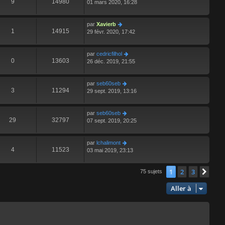
9
14980
01 mars 2020, 16:28
par
Xavierb
1
14915
29 févr. 2020, 17:42
par
cedricfilhol
0
13603
26 déc. 2019, 21:55
par
seb60seb
3
11294
29 sept. 2019, 13:16
par
seb60seb
29
32797
07 sept. 2019, 20:25
par
lchalimont
4
11523
03 mai 2019, 23:13
1
2
3
Suiv
75 sujets
Aller à