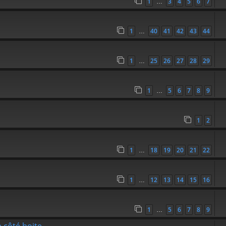
1
3
4
5
6
7
…
1
40
41
42
43
44
…
1
25
26
27
28
29
…
1
5
6
7
8
9
…
1
2
1
18
19
20
21
22
…
1
12
13
14
15
16
…
1
5
6
7
8
9
…