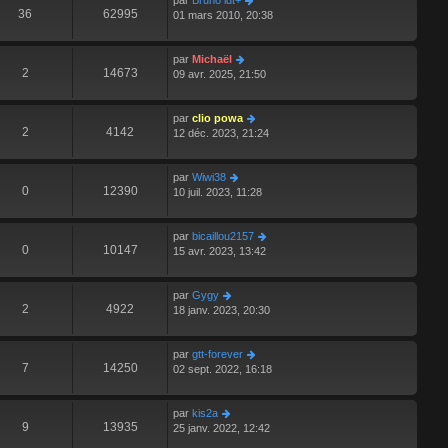
par
Bruno idt+
36
62995
01 mars 2010, 20:38
par
Michaël
2
14673
09 avr. 2025, 21:50
par
clio powa
2
4142
12 déc. 2023, 21:24
par
Wiwi38
0
12390
10 juil. 2023, 11:28
par
bicaillou2157
0
10147
15 avr. 2023, 13:42
par
Gygy
2
4922
18 janv. 2023, 20:30
par
gtt-forever
7
14250
02 sept. 2022, 16:18
par
kis2a
9
13935
25 janv. 2022, 12:42