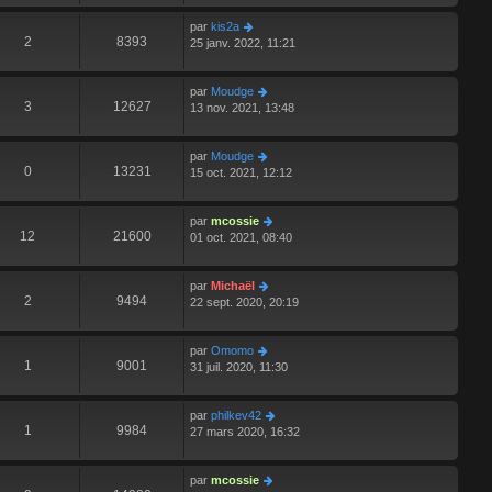
par
kis2a
2
8393
25 janv. 2022, 11:21
par
Moudge
3
12627
13 nov. 2021, 13:48
par
Moudge
0
13231
15 oct. 2021, 12:12
par
mcossie
12
21600
01 oct. 2021, 08:40
par
Michaël
2
9494
22 sept. 2020, 20:19
par
Omomo
1
9001
31 juil. 2020, 11:30
par
philkev42
1
9984
27 mars 2020, 16:32
par
mcossie