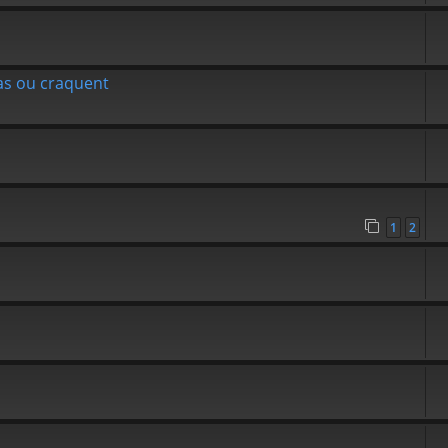
as ou craquent
1
2