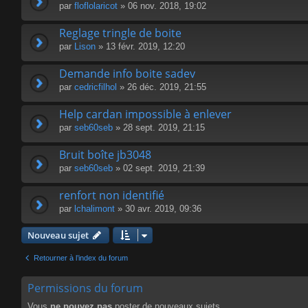
par
floflolaricot
» 06 nov. 2018, 19:02
Reglage tringle de boite
par
Lison
» 13 févr. 2019, 12:20
Demande info boite sadev
par
cedricfilhol
» 26 déc. 2019, 21:55
Help cardan impossible à enlever
par
seb60seb
» 28 sept. 2019, 21:15
Bruit boîte jb3048
par
seb60seb
» 02 sept. 2019, 21:39
renfort non identifié
par
lchalimont
» 30 avr. 2019, 09:36
Nouveau sujet
Retourner à l’index du forum
Permissions du forum
Vous
ne pouvez pas
poster de nouveaux sujets