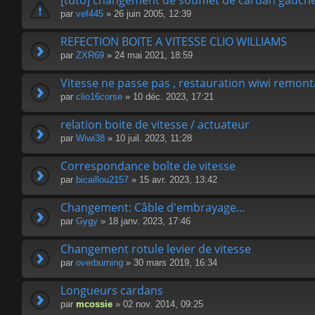
[tuto] changement de soufflet de cardan gauche
par
vef445
» 26 juin 2005, 12:39
REFECTION BOITE A VITESSE CLIO WILLIAMS
par
ZXR69
» 24 mai 2021, 18:59
Vitesse ne passe pas , restauration wiwi remon
par
clio16corse
» 10 déc. 2023, 17:21
relation boite de vitesse / actuateur
par
Wiwi38
» 10 juil. 2023, 11:28
Correspondance boîte de vitesse
par
bicaillou2157
» 15 avr. 2023, 13:42
Changement: Câble d'embrayage...
par
Gygy
» 18 janv. 2023, 17:46
Changement rotule levier de vitesse
par
overburning
» 30 mars 2019, 16:34
Longueurs cardans
par
mcossie
» 02 nov. 2014, 09:25