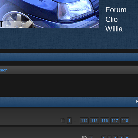
Forum
Clio
Willia
sion
vancée
1
114
115
116
117
118
…