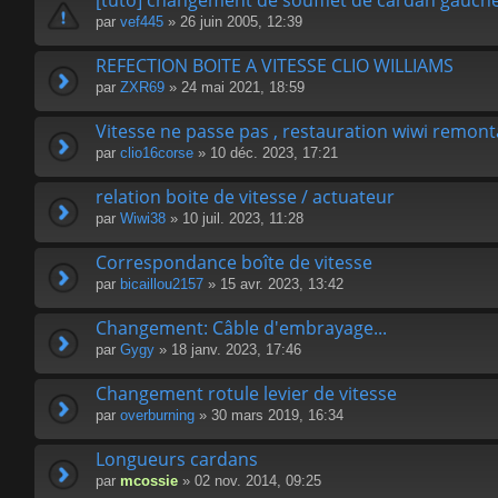
[tuto] changement de soufflet de cardan gauche
par
vef445
» 26 juin 2005, 12:39
REFECTION BOITE A VITESSE CLIO WILLIAMS
par
ZXR69
» 24 mai 2021, 18:59
Vitesse ne passe pas , restauration wiwi remon
par
clio16corse
» 10 déc. 2023, 17:21
relation boite de vitesse / actuateur
par
Wiwi38
» 10 juil. 2023, 11:28
Correspondance boîte de vitesse
par
bicaillou2157
» 15 avr. 2023, 13:42
Changement: Câble d'embrayage...
par
Gygy
» 18 janv. 2023, 17:46
Changement rotule levier de vitesse
par
overburning
» 30 mars 2019, 16:34
Longueurs cardans
par
mcossie
» 02 nov. 2014, 09:25