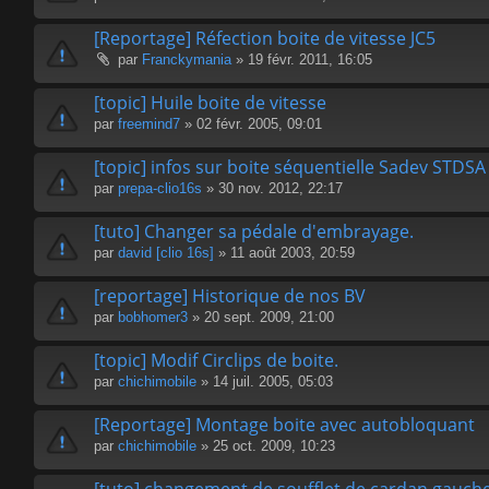
[Reportage] Réfection boite de vitesse JC5
par
Franckymania
» 19 févr. 2011, 16:05
[topic] Huile boite de vitesse
par
freemind7
» 02 févr. 2005, 09:01
[topic] infos sur boite séquentielle Sadev STDSA
par
prepa-clio16s
» 30 nov. 2012, 22:17
[tuto] Changer sa pédale d'embrayage.
par
david [clio 16s]
» 11 août 2003, 20:59
[reportage] Historique de nos BV
par
bobhomer3
» 20 sept. 2009, 21:00
[topic] Modif Circlips de boite.
par
chichimobile
» 14 juil. 2005, 05:03
[Reportage] Montage boite avec autobloquant
par
chichimobile
» 25 oct. 2009, 10:23