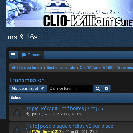
ms & 16s
Forums
Index du forum
Section générale
Clio Williams & 16S
Transmis
Transmission
Rechercher
Recherche a
Nouveau sujet
Sujets
[topic] Récapitulatif boites JB et JC5
par
sly
» 22 juin 2006, 18:18
[Tuto] pose plaque circlips V2 sur place
par
\\W//illiams1217
» 21 août 2011, 21:22