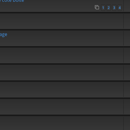
 côté boite
1
2
3
4
tage