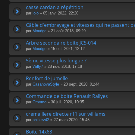
casse cardan a répétition
par
lolo
» 05 janv. 2022, 22:20
Câble d'embrayage et vitesses qui ne passent p
par
Moudge
» 21 août 2018, 09:29
Arbre secondaire boite JC5-014
par
Moudge
» 15 oct. 2021, 12:12
5ème vitesse plus longue ?
par
Willy7
» 28 nov. 2018, 17:18
Renfort de jumelle
par
CasanovaStyle
» 20 sept. 2020, 01:44
Commande de boite Renault Rallyes
par
Omomo
» 30 juil. 2020, 10:35
cremaillere directe r11 sur williams
par
philkev42
» 27 mars 2020, 15:45
Boite 14x63