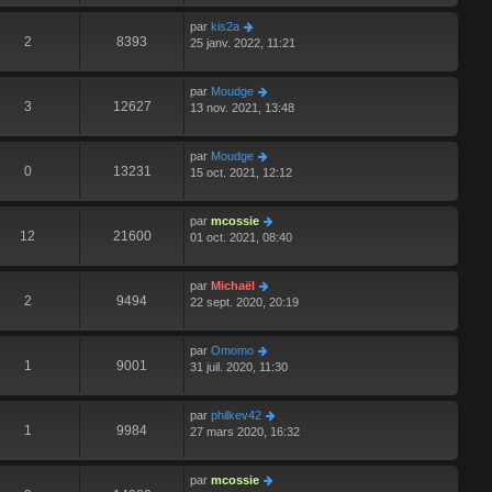
par
kis2a
2
8393
25 janv. 2022, 11:21
par
Moudge
3
12627
13 nov. 2021, 13:48
par
Moudge
0
13231
15 oct. 2021, 12:12
par
mcossie
12
21600
01 oct. 2021, 08:40
par
Michaël
2
9494
22 sept. 2020, 20:19
par
Omomo
1
9001
31 juil. 2020, 11:30
par
philkev42
1
9984
27 mars 2020, 16:32
par
mcossie