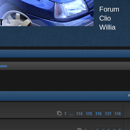
Forum
Clio
Willia
sion
vancée
1
114
115
116
117
118
…