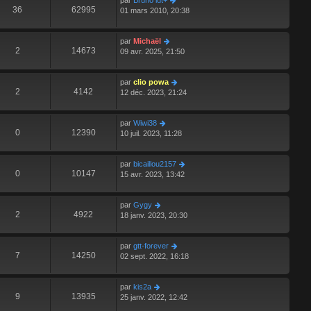
par
Bruno idt+
36
62995
01 mars 2010, 20:38
par
Michaël
2
14673
09 avr. 2025, 21:50
par
clio powa
2
4142
12 déc. 2023, 21:24
par
Wiwi38
0
12390
10 juil. 2023, 11:28
par
bicaillou2157
0
10147
15 avr. 2023, 13:42
par
Gygy
2
4922
18 janv. 2023, 20:30
par
gtt-forever
7
14250
02 sept. 2022, 16:18
par
kis2a
9
13935
25 janv. 2022, 12:42