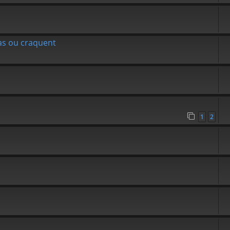
as ou craquent
1
2