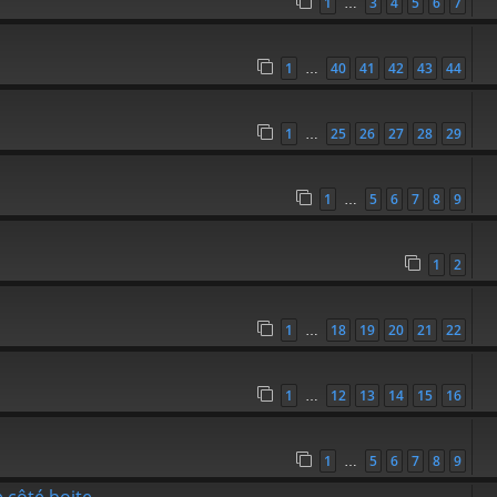
1
3
4
5
6
7
…
1
40
41
42
43
44
…
1
25
26
27
28
29
…
1
5
6
7
8
9
…
1
2
1
18
19
20
21
22
…
1
12
13
14
15
16
…
1
5
6
7
8
9
…