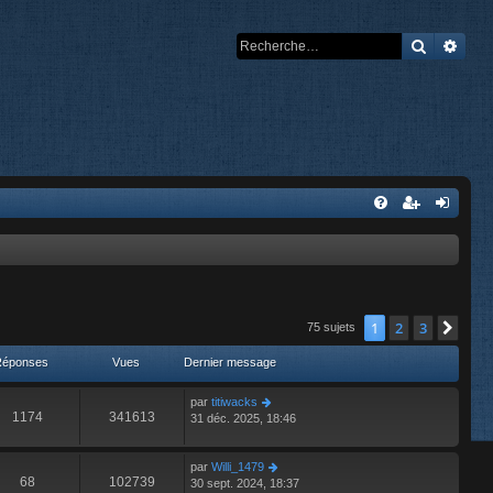
Recherch
Rech
1
2
3
Suiv
75 sujets
Réponses
Vues
Dernier message
par
titiwacks
1174
341613
31 déc. 2025, 18:46
par
Willi_1479
68
102739
30 sept. 2024, 18:37