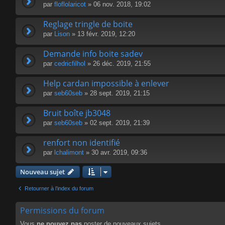
par
floflolaricot
» 06 nov. 2018, 19:02
Reglage tringle de boite
par
Lison
» 13 févr. 2019, 12:20
Demande info boite sadev
par
cedricfilhol
» 26 déc. 2019, 21:55
Help cardan impossible à enlever
par
seb60seb
» 28 sept. 2019, 21:15
Bruit boîte jb3048
par
seb60seb
» 02 sept. 2019, 21:39
renfort non identifié
par
lchalimont
» 30 avr. 2019, 09:36
Nouveau sujet
Retourner à l’index du forum
Permissions du forum
Vous
ne pouvez pas
poster de nouveaux sujets