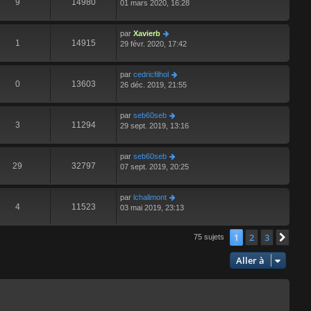
9
14980
01 mars 2020, 16:28
par
Xavierb
1
14915
29 févr. 2020, 17:42
par
cedricfilhol
0
13603
26 déc. 2019, 21:55
par
seb60seb
3
11294
29 sept. 2019, 13:16
par
seb60seb
29
32797
07 sept. 2019, 20:25
par
lchalimont
4
11523
03 mai 2019, 23:13
1
2
3
Suiv
75 sujets
Aller à