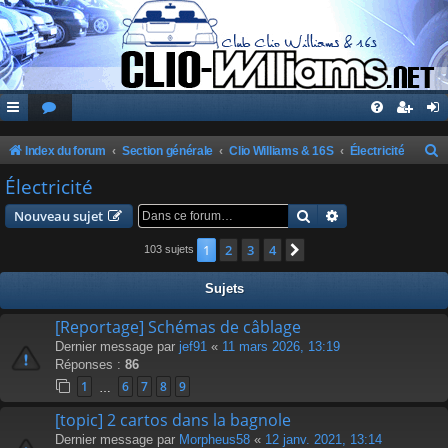
Index du forum
Section générale
Clio Williams & 16S
Électricité
e
Électricité
c
Rechercher
Recherche avanc
Nouveau sujet
h
1
2
3
4
Suivante
103 sujets
e
r
Sujets
c
[Reportage] Schémas de câblage
h
Dernier message par
jef91
«
11 mars 2026, 13:19
e
Réponses :
86
r
1
6
7
8
9
…
[topic] 2 cartos dans la bagnole
Dernier message par
Morpheus58
«
12 janv. 2021, 13:14