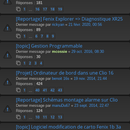
Réponses :
181
1
16
17
18
19
…
[Reportage] Fenix Explorer => Diagnostique XR25
Dernier message par
rickyan
«
21 févr. 2020, 00:56
Réponses :
89
1
6
7
8
9
…
[topic] Gestion Programmable
Dernier message par
mcossie
«
29 oct. 2016, 08:30
Réponses :
30
1
2
3
4
[Projet] Ordinateur de bord dans une Clio 16
Dernier message par
benoit 16s
«
19 nov. 2014, 21:44
Réponses :
424
1
40
41
42
43
…
[Reportage] Schémas montage alarme sur Clio
Dernier message par
manuDu67
«
23 sept. 2014, 22:47
Réponses :
124
1
10
11
12
13
…
[topic] Logiciel modification de carto Fenix 1b 3a