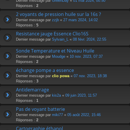
Dernier message par
GreenDay
«
01 mai 2024, 00:50
Réponses :
2
2 voyants de pression huile sur la 16s ?
Dernier message par
zzjb
«
27 mars 2024, 14:02
Réponses :
5
Resistance jauge Essence Clio16S
Dernier message par
Sylvain_L
«
08 févr. 2024, 22:55
Sonde Temperature et Niveau Huile
Dernier message par
Moudge
«
10 nov. 2023, 07:37
Réponses :
2
échange pompe a essence
Dernier message par
clio powa
«
07 nov. 2023, 18:38
Réponses :
3
Antidemarrage
Dernier message par
kis2a
«
09 juin 2023, 11:57
Réponses :
1
Pas de voyant batterie
Dernier message par
miki77
«
05 août 2022, 15:46
Réponses :
2
Cartographie éthanol