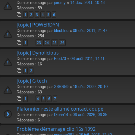
Dernier message par
jeremy
«
14 déc. 2011, 10:48
Réponses :
59
1
2
3
4
5
6
[topic] POWERDYN
Dernier message par
bleubleu
«
08 déc. 2011, 21:47
Réponses :
254
1
23
24
25
26
…
[topic] Dynolicious
Dernier message par
Fred73
«
08 août 2011, 14:11
Réponses :
16
1
2
[topic] G tech
Dernier message par
X8RS59
«
18 déc. 2009, 20:10
Réponses :
63
1
4
5
6
7
…
Plafonnier reste allumé contact coupé
Dernier message par
Djohn14
«
06 août 2026, 06:35
Réponses :
6
Problème démarrage clio 16s 1992
Dernier message par
popcorn081
«
28 juil. 2026, 12:40