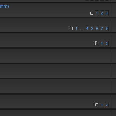
70mm)
1
2
3
1
4
5
6
7
8
…
1
2
1
2