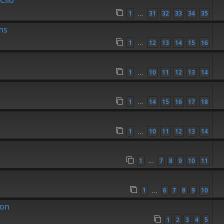
Clio
1
31
32
33
34
35
…
ams
1
12
13
14
15
16
…
1
10
11
12
13
14
…
1
14
15
16
17
18
…
1
10
11
12
13
14
…
1
7
8
9
10
11
…
1
6
7
8
9
10
…
ion
1
2
3
4
5