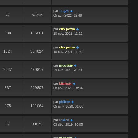
par
Traj26
47
67396
05 avr. 2022, 12:49
par
clio powa
189
136061
10 nov. 2021, 11:22
par
clio powa
1324
354624
10 nov. 2021, 11:20
par
mcossie
2647
489817
29 avr. 2021, 20:23
par
Michaël
837
229807
08 nov. 2020, 18:34
par
philfree
175
111064
05 janv. 2020, 01:06
par
roulien
57
90879
03 déc. 2019, 20:05