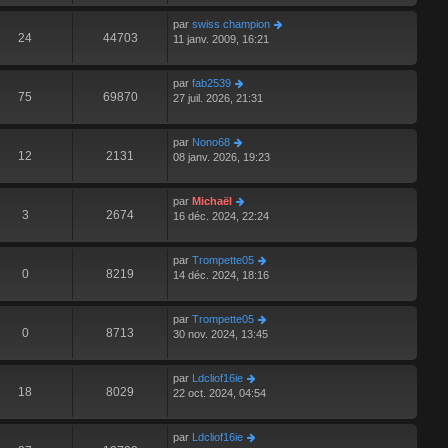
par
swiss champion
24
44703
11 janv. 2009, 16:21
par
fab2539
75
69870
27 juil. 2026, 21:31
par
Nono68
12
2131
08 janv. 2026, 19:23
par
Michaël
3
2674
16 déc. 2024, 22:24
par
Trompette05
0
8219
14 déc. 2024, 18:16
par
Trompette05
0
8713
30 nov. 2024, 13:45
par
Ldcliof16ie
18
8029
22 oct. 2024, 04:54
par
Ldcliof16ie