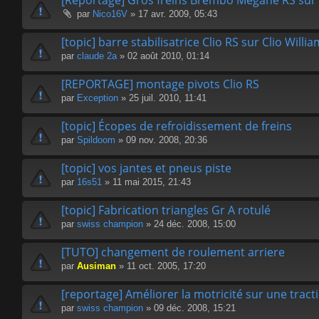
[Reportage] Gros freins Brembo Megane RS sur 
par
Nico16V
» 17 avr. 2009, 05:43
[topic] barre stabilisatrice Clio RS sur Clio Willi
par
claude 2a
» 02 août 2010, 01:14
[REPORTAGE] montage pivots Clio RS
par
Exception
» 25 juil. 2010, 11:41
[topic] Écopes de refroidissement de freins
par
Spildoom
» 09 nov. 2008, 20:36
[topic] vos jantes et pneus piste
par
16s51
» 11 mai 2015, 21:43
[topic] Fabrication triangles Gr A rotulé
par
swiss champion
» 24 déc. 2008, 15:00
[TUTO] changement de roulement arriere
par
Ausiman
» 11 oct. 2005, 17:20
[reportage] Améliorer la motricité sur une tract
par
swiss champion
» 09 déc. 2008, 15:21