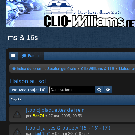
ms & 16s
Forums
Index du forum
Section générale
Clio Williams & 16S
Liaison a
Liaison au sol
Rechercher
Recherche a
Nouveau sujet
Sujets
[topic] plaquettes de frein
par
Ben74
» 27 avr. 2005, 20:53
[topic] jantes Groupe A (15' - 16' - 17')
par
steph1974
» 07 mai 2007, 07:59