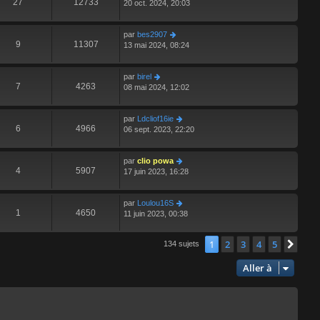
27
12733
20 oct. 2024, 20:03
par
bes2907
9
11307
13 mai 2024, 08:24
par
birel
7
4263
08 mai 2024, 12:02
par
Ldcliof16ie
6
4966
06 sept. 2023, 22:20
par
clio powa
4
5907
17 juin 2023, 16:28
par
Loulou16S
1
4650
11 juin 2023, 00:38
1
2
3
4
5
Suiv
134 sujets
Aller à