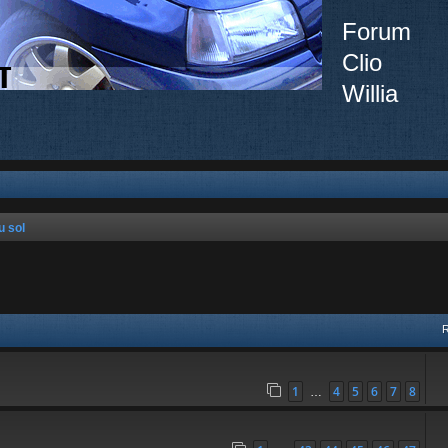
Forum
Clio
Willia
u sol
vancée
1
4
5
6
7
8
…