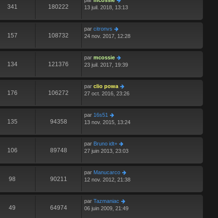
par
mcossie
341
180222
13 juil. 2018, 13:13
par
citronvs
157
108732
24 nov. 2017, 12:28
par
mcossie
134
121376
23 juil. 2017, 19:39
par
clio powa
176
106272
27 oct. 2016, 23:26
par
16s51
135
94358
13 nov. 2015, 13:24
par
Bruno idt+
106
89748
27 juin 2013, 23:03
par
Manucarco
98
90211
12 nov. 2012, 21:38
par
Tazmaniac
49
64974
06 juin 2009, 21:49