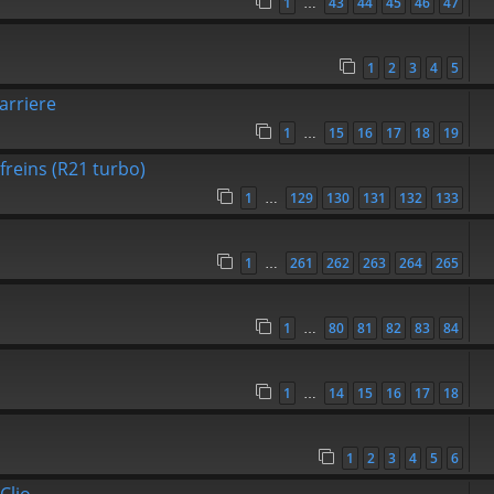
1
43
44
45
46
47
…
1
2
3
4
5
arriere
1
15
16
17
18
19
…
freins (R21 turbo)
1
129
130
131
132
133
…
1
261
262
263
264
265
…
1
80
81
82
83
84
…
1
14
15
16
17
18
…
1
2
3
4
5
6