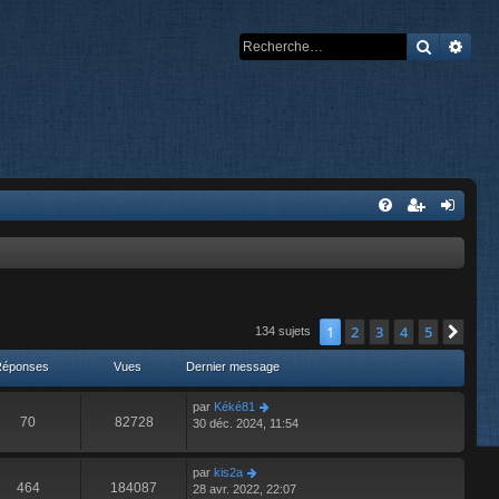
Recherch
Rech
1
2
3
4
5
Suiv
134 sujets
Réponses
Vues
Dernier message
par
Kéké81
70
82728
30 déc. 2024, 11:54
par
kis2a
464
184087
28 avr. 2022, 22:07