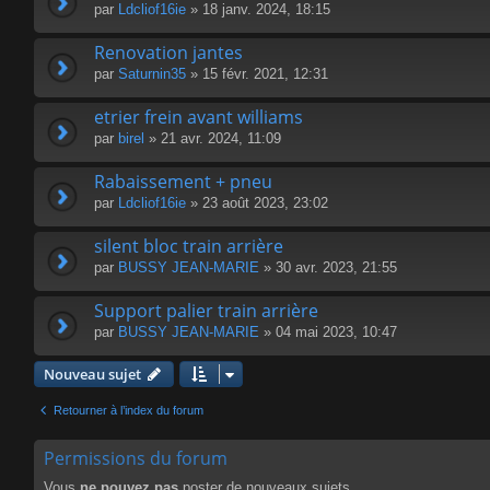
par
Ldcliof16ie
» 18 janv. 2024, 18:15
Renovation jantes
par
Saturnin35
» 15 févr. 2021, 12:31
etrier frein avant williams
par
birel
» 21 avr. 2024, 11:09
Rabaissement + pneu
par
Ldcliof16ie
» 23 août 2023, 23:02
silent bloc train arrière
par
BUSSY JEAN-MARIE
» 30 avr. 2023, 21:55
Support palier train arrière
par
BUSSY JEAN-MARIE
» 04 mai 2023, 10:47
Nouveau sujet
Retourner à l’index du forum
Permissions du forum
Vous
ne pouvez pas
poster de nouveaux sujets