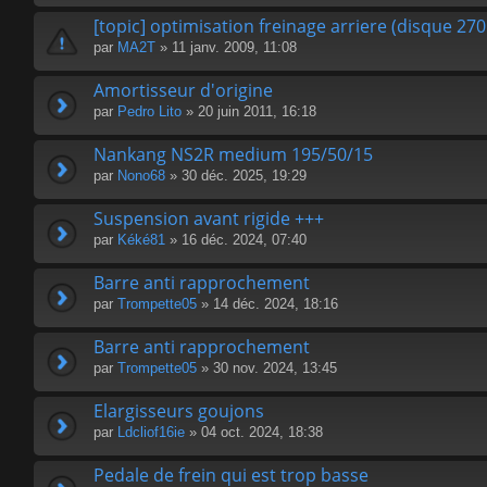
[topic] optimisation freinage arriere (disque 2
par
MA2T
» 11 janv. 2009, 11:08
Amortisseur d'origine
par
Pedro Lito
» 20 juin 2011, 16:18
Nankang NS2R medium 195/50/15
par
Nono68
» 30 déc. 2025, 19:29
Suspension avant rigide +++
par
Kéké81
» 16 déc. 2024, 07:40
Barre anti rapprochement
par
Trompette05
» 14 déc. 2024, 18:16
Barre anti rapprochement
par
Trompette05
» 30 nov. 2024, 13:45
Elargisseurs goujons
par
Ldcliof16ie
» 04 oct. 2024, 18:38
Pedale de frein qui est trop basse