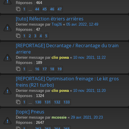
Réponses :
464
1
44
45
46
47
…
[tuto] Réfection étriers arrières
Dernier message par
Traj26
«
05 avr. 2022, 12:49
Réponses :
47
1
2
3
4
5
[REPORTAGE] Decrantage / Recrantage du train
arriere
Dernier message par
clio powa
«
10 nov. 2021, 11:22
Réponses :
189
1
16
17
18
19
…
[REPORTAGE] Optimisation freinage : Le kit gros
freins (R21 turbo)
Dernier message par
clio powa
«
10 nov. 2021, 11:20
Réponses :
1324
1
130
131
132
133
…
[topic] Pneus
Dernier message par
mcossie
«
29 avr. 2021, 20:23
Réponses :
2647
1
262
263
264
265