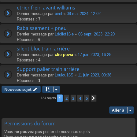
etrier frein avant williams
Dernier message par
birel
«
08 mai 2024, 12:02
Réponses :
7
Rabaissement + pneu
Dernier message par
Ldcliof16ie
«
06 sept. 2023, 22:20
Réponses :
6
silent bloc train arrière
Dernier message par
clio powa
«
17 juin 2023, 16:28
Réponses :
4
Support palier train arrière
Dernier message par
Loulou16S
«
11 juin 2023, 00:38
Réponses :
1
Nouveau sujet
1
2
3
4
5
Suivante
134 sujets
Aller à
Permissions du forum
Vous
ne pouvez pas
poster de nouveaux sujets