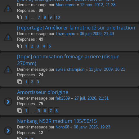
Dernier message par
Manucarco
«
12 nov. 2012, 21:38
Réponses :
98
1
7
8
9
10
…
[reportage] Améliorer la motricité sur une traction
Dernier message par
Tazmaniac
«
06 juin 2009, 21:49
Réponses :
49
1
2
3
4
5
[topic] optimisation freinage arriere (disque
270mm)
Dernier message par
swiss champion
«
11 janv. 2009, 16:21
Réponses :
24
1
2
3
Amortisseur d'origine
Dernier message par
fab2539
«
27 juil. 2026, 21:31
Réponses :
75
1
5
6
7
8
…
Nankang NS2R medium 195/50/15
Dernier message par
Nono68
«
08 janv. 2026, 19:23
Réponses :
12