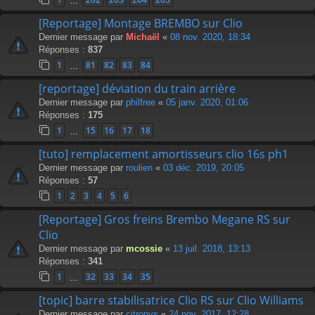
…
[Reportage] Montage BREMBO sur Clio
Dernier message par
Michaël
«
08 nov. 2020, 18:34
Réponses :
837
1
81
82
83
84
…
[reportage] déviation du train arrière
Dernier message par
philfree
«
05 janv. 2020, 01:06
Réponses :
175
1
15
16
17
18
…
[tuto] remplacement amortisseurs clio 16s ph1
Dernier message par
roulien
«
03 déc. 2019, 20:05
Réponses :
57
1
2
3
4
5
6
[Reportage] Gros freins Brembo Megane RS sur
Clio
Dernier message par
mcossie
«
13 juil. 2018, 13:13
Réponses :
341
1
32
33
34
35
…
[topic] barre stabilisatrice Clio RS sur Clio Williams
Dernier message par
citronvs
«
24 nov. 2017, 12:28