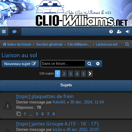
Index du forum
Section générale
Clio Williams & 16S
Liaison au sol
e
Liaison au sol
c
Rechercher
Recherche avanc
Nouveau sujet
h
1
2
3
4
5
Suivante
134 sujets
e
r
Sujets
c
[topic] plaquettes de frein
h
Dernier message par
Kéké81
«
30 déc. 2024, 11:54
e
Réponses :
70
r
1
5
6
7
8
…
[topic] jantes Groupe A (15' - 16' - 17')
Dernier message par
kis2a
«
28 avr. 2022, 22:07