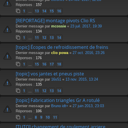
Réponses :
157
1
13
14
15
16
…
[REPORTAGE] montage pivots Clio RS
Dernier message par
mcossie
«
23 juil. 2017, 19:39
Réponses :
134
1
11
12
13
14
…
[topic] Écopes de refroidissement de freins
Dernier message par
clio powa
«
27 oct. 2016, 23:26
Réponses :
176
1
15
16
17
18
…
[topic] vos jantes et pneus piste
Dernier message par
16s51
«
13 nov. 2015, 13:24
Réponses :
135
1
11
12
13
14
…
[topic] Fabrication triangles Gr A rotulé
Dernier message par
Bruno idt+
«
27 juin 2013, 23:03
Réponses :
106
1
8
9
10
11
…
[TUTO] changement de roulement arriere