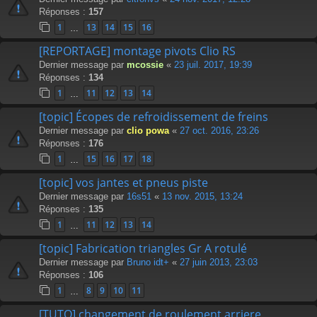
Réponses :
157
1
13
14
15
16
…
[REPORTAGE] montage pivots Clio RS
Dernier message par
mcossie
«
23 juil. 2017, 19:39
Réponses :
134
1
11
12
13
14
…
[topic] Écopes de refroidissement de freins
Dernier message par
clio powa
«
27 oct. 2016, 23:26
Réponses :
176
1
15
16
17
18
…
[topic] vos jantes et pneus piste
Dernier message par
16s51
«
13 nov. 2015, 13:24
Réponses :
135
1
11
12
13
14
…
[topic] Fabrication triangles Gr A rotulé
Dernier message par
Bruno idt+
«
27 juin 2013, 23:03
Réponses :
106
1
8
9
10
11
…
[TUTO] changement de roulement arriere