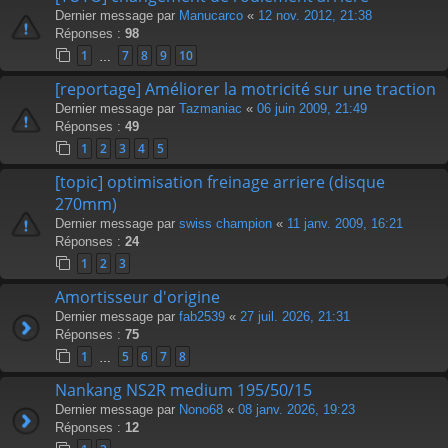
Dernier message par
Manucarco
«
12 nov. 2012, 21:38
Réponses :
98
1
7
8
9
10
…
[reportage] Améliorer la motricité sur une traction
Dernier message par
Tazmaniac
«
06 juin 2009, 21:49
Réponses :
49
1
2
3
4
5
[topic] optimisation freinage arriere (disque
270mm)
Dernier message par
swiss champion
«
11 janv. 2009, 16:21
Réponses :
24
1
2
3
Amortisseur d'origine
Dernier message par
fab2539
«
27 juil. 2026, 21:31
Réponses :
75
1
5
6
7
8
…
Nankang NS2R medium 195/50/15
Dernier message par
Nono68
«
08 janv. 2026, 19:23
Réponses :
12