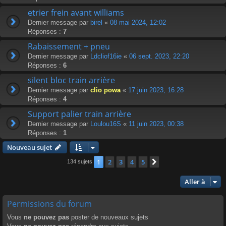
etrier frein avant williams
Dernier message par
birel
«
08 mai 2024, 12:02
Réponses :
7
Rabaissement + pneu
Dernier message par
Ldcliof16ie
«
06 sept. 2023, 22:20
Réponses :
6
silent bloc train arrière
Dernier message par
clio powa
«
17 juin 2023, 16:28
Réponses :
4
Support palier train arrière
Dernier message par
Loulou16S
«
11 juin 2023, 00:38
Réponses :
1
Nouveau sujet
1
2
3
4
5
Suivante
134 sujets
Aller à
Permissions du forum
Vous
ne pouvez pas
poster de nouveaux sujets