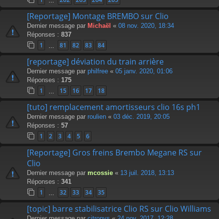
…
[Reportage] Montage BREMBO sur Clio
Dernier message par
Michaël
«
08 nov. 2020, 18:34
Réponses :
837
1
81
82
83
84
…
[reportage] déviation du train arrière
Dernier message par
philfree
«
05 janv. 2020, 01:06
Réponses :
175
1
15
16
17
18
…
[tuto] remplacement amortisseurs clio 16s ph1
Dernier message par
roulien
«
03 déc. 2019, 20:05
Réponses :
57
1
2
3
4
5
6
[Reportage] Gros freins Brembo Megane RS sur
Clio
Dernier message par
mcossie
«
13 juil. 2018, 13:13
Réponses :
341
1
32
33
34
35
…
[topic] barre stabilisatrice Clio RS sur Clio Williams
Dernier message par
citronvs
«
24 nov. 2017, 12:28