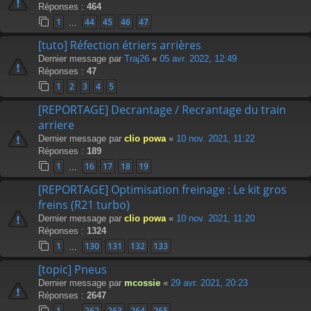
Réponses :
464
1
44
45
46
47
…
[tuto] Réfection étriers arrières
Dernier message par
Traj26
«
05 avr. 2022, 12:49
Réponses :
47
1
2
3
4
5
[REPORTAGE] Decrantage / Recrantage du train
arriere
Dernier message par
clio powa
«
10 nov. 2021, 11:22
Réponses :
189
1
16
17
18
19
…
[REPORTAGE] Optimisation freinage : Le kit gros
freins (R21 turbo)
Dernier message par
clio powa
«
10 nov. 2021, 11:20
Réponses :
1324
1
130
131
132
133
…
[topic] Pneus
Dernier message par
mcossie
«
29 avr. 2021, 20:23
Réponses :
2647
1
262
263
264
265