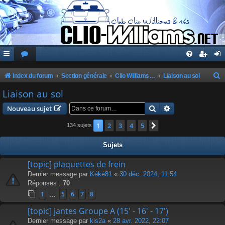
Index du forum
Section générale
Clio Williams & 16S
Liaison au sol
e
Liaison au sol
c
Rechercher
Recherche avanc
Nouveau sujet
h
1
2
3
4
5
Suivante
134 sujets
e
r
Sujets
c
[topic] plaquettes de frein
h
Dernier message par
Kéké81
«
30 déc. 2024, 11:54
e
Réponses :
70
r
1
5
6
7
8
…
[topic] jantes Groupe A (15' - 16' - 17')
Dernier message par
kis2a
«
28 avr. 2022, 22:07