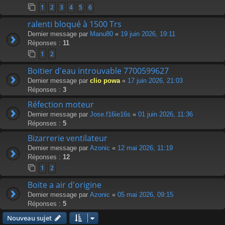
1
2
3
4
5
6
ralenti bloqué à 1500 Trs
Dernier message par
Manu80
«
19 juin 2026, 19:11
Réponses :
11
1
2
Boitier d'eau introuvable 7700599627
Dernier message par
clio powa
«
17 juin 2026, 21:03
Réponses :
3
Réfection moteur
Dernier message par
Jose.f16ie16s
«
01 juin 2026, 11:36
Réponses :
5
Bizarrerie ventilateur
Dernier message par
Azonic
«
12 mai 2026, 11:19
Réponses :
12
1
2
Boite a air d'origine
Dernier message par
Azonic
«
05 mai 2026, 09:15
Réponses :
5
Nouveau sujet