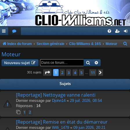
Index du forum
Section générale
Clio Williams & 16S
Moteur
e
Moteur
c
Rechercher
Recherche avanc
Nouveau sujet
h
Page
1
sur
11
1
2
3
4
5
11
Suivante
301 sujets
…
e
r
Sujets
c
[Reportage] Nettoyage vanne ralenti
h
Dernier message par
Djohn14
«
29 juil. 2026, 08:54
e
Réponses :
14
r
1
2
[Reportage] Remise en état du démarreur
Dernier message par
Willi_1479
«
09 juin 2026, 20:21