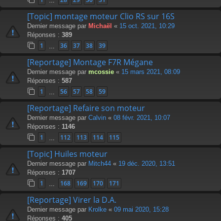
…
[Topic] montage moteur Clio RS sur 16S
Dernier message par
Michaël
«
15 oct. 2021, 10:29
Réponses :
389
1
36
37
38
39
…
[Reportage] Montage F7R Mégane
Dernier message par
mcossie
«
15 mars 2021, 08:09
Réponses :
587
1
56
57
58
59
…
[Reportage] Refaire son moteur
Dernier message par
Calvin
«
08 févr. 2021, 10:07
Réponses :
1146
1
112
113
114
115
…
[Topic] Huiles moteur
Dernier message par
Mitch44
«
19 déc. 2020, 13:51
Réponses :
1707
1
168
169
170
171
…
[Reportage] Virer la D.A.
Dernier message par
Krolke
«
09 mai 2020, 15:28
Réponses :
405