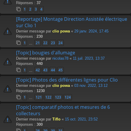
Réponses :
37
1
2
3
4
[Reportage] Montage Direction Assistée électrique
sur Clio 1
Dernier message par
clio powa
«
29 janv. 2024, 17:45
Réponses :
230
1
21
22
23
24
…
[Topic] bougies d'allumage
Dernier message par
nicolas78
«
11 juil. 2023, 13:37
Réponses :
440
1
42
43
44
45
…
[Topic] Photos des différentes lignes pour Clio
Dernier message par
clio powa
«
03 nov. 2022, 13:12
Réponses :
1230
1
121
122
123
124
…
[Topic] comparatif photos et mesures de 6
collecteurs
Dernier message par
Tiflo
«
15 oct. 2021, 23:52
Réponses :
300
1
28
29
30
31