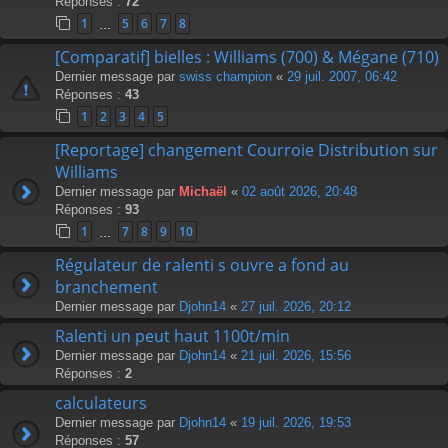
Réponses :
72
1
5
6
7
8
…
[Comparatif] bielles : Williams (700) & Mégane (710)
Dernier message par
swiss champion
«
29 juil. 2007, 06:42
Réponses :
43
1
2
3
4
5
[Reportage] changement Courroie Distribution sur
Williams
Dernier message par
Michaël
«
02 août 2026, 20:48
Réponses :
93
1
7
8
9
10
…
Régulateur de ralenti s ouvre a fond au
branchement
Dernier message par
Djohn14
«
27 juil. 2026, 20:12
Ralenti un peut haut 1100t/min
Dernier message par
Djohn14
«
21 juil. 2026, 15:56
Réponses :
2
calculateurs
Dernier message par
Djohn14
«
19 juil. 2026, 19:53
Réponses :
57