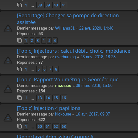
1
38
39
40
41
…
[Reportage] Changer sa pompe de direction
assistée
Dernier message par
Williams31
«
22 avr. 2020, 14:40
Réponses :
53
1
2
3
4
5
6
[Topic] Injecteurs : calcul débit, choix, impédance
Dernier message par
overburning
«
23 nov. 2018, 18:23
Réponses :
77
1
5
6
7
8
…
[Topic] Rapport Volumétrique Géométrique
Dernier message par
mcossie
«
08 mars 2018, 15:56
Réponses :
154
1
13
14
15
16
…
[Topic] Injection 4 papillons
Dernier message par
kickoune
«
16 avr. 2017, 09:07
Réponses :
622
1
60
61
62
63
…
[Reportage] Admission Groupe A