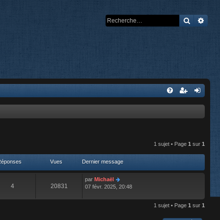
Recherch
Rech
1 sujet • Page
1
sur
1
Réponses
Vues
Dernier message
par
Michaël
4
20831
07 févr. 2025, 20:48
1 sujet • Page
1
sur
1