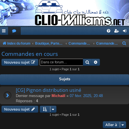
Index du forum
Boutique, Partenaires, Petites Annonces, Commandes Groupées
Commandes Groupées Club
Commandes en cours
e
Commandes en cours
c
Rechercher
Recherche avanc
Nouveau sujet
h
1 sujet • Page
1
sur
1
e
Sujets
r
c
[CG] Pignon distribution usiné
Dernier message par
Michaël
«
07 févr. 2025, 20:48
h
Réponses :
4
e
Nouveau sujet
r
1 sujet • Page
1
sur
1
Aller à