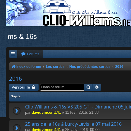
ms & 16s
Forums
Index du forum
Les sorties
Nos précédentes sorties
2016
2016
Rechercher
Recherche avanc
Verrouillé
Sujets
Clio Williams & 16s VS 205 GTI - Dimanche 05 ju
par
davidvincent141
» 11 févr. 2016, 21:38
25 ans de la 16s à Lurcy-Levis le 07 mai 2016
par
davidvincent141
» 25 janv. 2016, 00:00