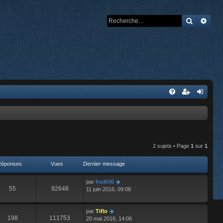
Recherch
Rech
2 sujets • Page
1
sur
1
Réponses
Vues
Dernier message
par
fred646
55
92648
11 juin 2016, 09:08
par
Tiflo
198
111753
20 mai 2016, 14:06