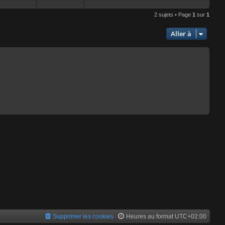
2 sujets • Page
1
sur
1
Aller à
Supprimer les cookies
Heures au format
UTC+02:00