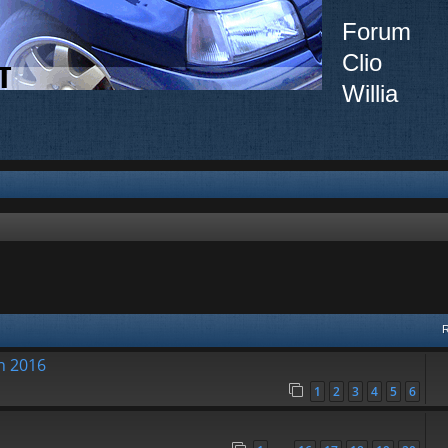
Forum
Clio
Willia
ée
in 2016
1
2
3
4
5
6