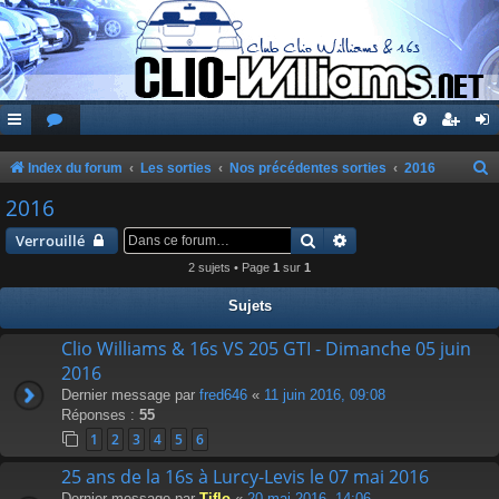
Index du forum
Les sorties
Nos précédentes sorties
2016
e
2016
c
Rechercher
Recherche avancée
Verrouillé
h
2 sujets • Page
1
sur
1
e
Sujets
r
c
Clio Williams & 16s VS 205 GTI - Dimanche 05 juin
2016
h
Dernier message par
fred646
«
11 juin 2016, 09:08
e
Réponses :
55
r
1
2
3
4
5
6
25 ans de la 16s à Lurcy-Levis le 07 mai 2016
Dernier message par
Tiflo
«
20 mai 2016, 14:06