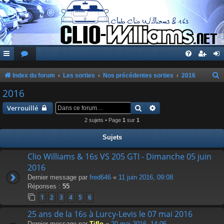
Index du forum
Les sorties
Nos précédentes sorties
2016
e
2016
c
Rechercher
Recherche avancée
Verrouillé
h
2 sujets • Page
1
sur
1
e
Sujets
r
c
Clio Williams & 16s VS 205 GTI - Dimanche 05 juin
2016
h
Dernier message par
fred646
«
11 juin 2016, 09:08
e
Réponses :
55
r
1
2
3
4
5
6
25 ans de la 16s à Lurcy-Levis le 07 mai 2016
Dernier message par
Tiflo
«
20 mai 2016, 14:06