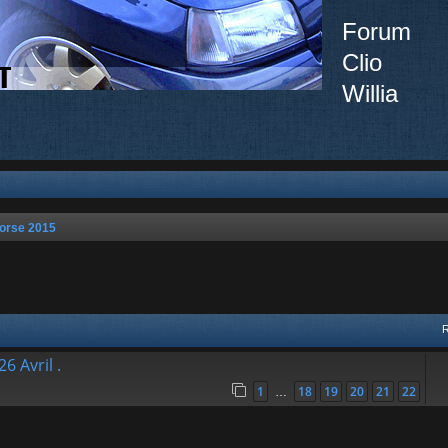
Forum
Clio
Willia
orse 2015
vancée
6 Avril .
1
18
19
20
21
22
…