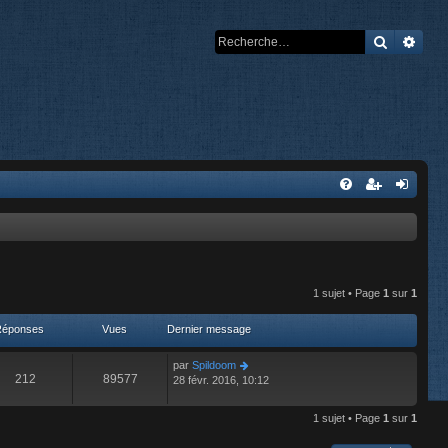
Recherch
Rech
1 sujet • Page
1
sur
1
Réponses
Vues
Dernier message
par
Spildoom
212
89577
28 févr. 2016, 10:12
1 sujet • Page
1
sur
1