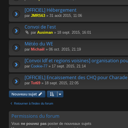
[OFFICIEL] Hébergement
par
JMRS63
» 31 août 2015, 11:06
Convoi de l'est
par
Ausiman
» 18 sept. 2015, 16:01
Météo du WE
par
Michaël
» 06 oct. 2015, 21:19
[Convoi Idf et regions voisines] organisation po
par
Cookie-77
» 17 sept. 2015, 21:14
[OFFICIEL] Encaissement des CHQ pour Charade 
par
Tot69
» 18 sept. 2015, 22:05
Nouveau sujet
Retourner à l’index du forum
Permissions du forum
Vous
ne pouvez pas
poster de nouveaux sujets