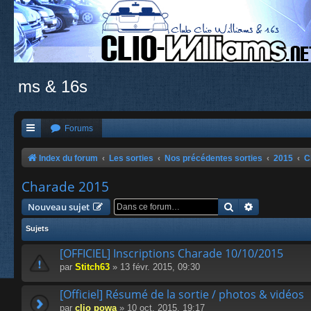
ms & 16s
Forums
Index du forum
Les sorties
Nos précédentes sorties
2015
C
Charade 2015
Rechercher
Recherche a
Nouveau sujet
Sujets
[OFFICIEL] Inscriptions Charade 10/10/2015
par
Stitch63
» 13 févr. 2015, 09:30
[Officiel] Résumé de la sortie / photos & vidéos
par
clio powa
» 10 oct. 2015, 19:17