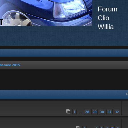
Forum
Clio
Willia
harade 2015
vancée
1
28
29
30
31
32
…