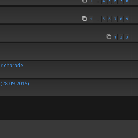
1
4
5
6
7
8
…
1
5
6
7
8
9
…
1
2
3
ur charade
(28-09-2015)