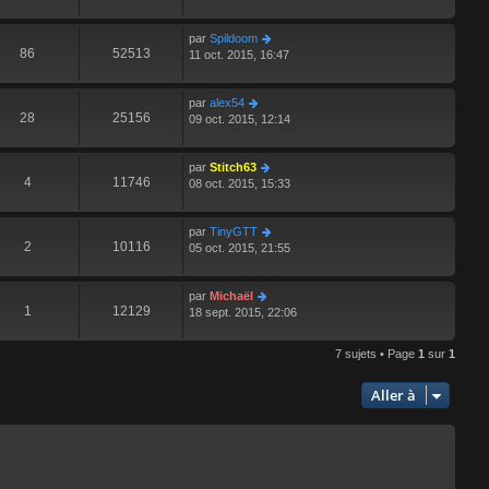
par
Spildoom
86
52513
11 oct. 2015, 16:47
par
alex54
28
25156
09 oct. 2015, 12:14
par
Stitch63
4
11746
08 oct. 2015, 15:33
par
TinyGTT
2
10116
05 oct. 2015, 21:55
par
Michaël
1
12129
18 sept. 2015, 22:06
7 sujets • Page
1
sur
1
Aller à