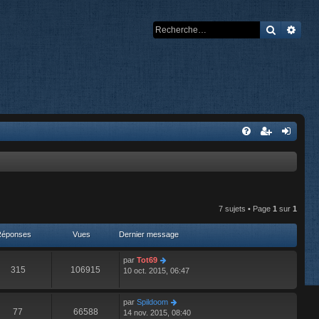
Recherch
Rech
7 sujets • Page
1
sur
1
Réponses
Vues
Dernier message
par
Tot69
315
106915
10 oct. 2015, 06:47
par
Spildoom
77
66588
14 nov. 2015, 08:40