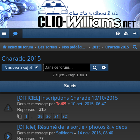
Index du forum
Les sorties
Nos précédentes sorties
2015
Charade 2015
e
Charade 2015
c
Rechercher
Recherche avanc
Nouveau sujet
h
7 sujets • Page
1
sur
1
e
Sujets
r
c
[OFFICIEL] Inscriptions Charade 10/10/2015
Dernier message par
Tot69
«
10 oct. 2015, 06:47
h
Réponses :
315
e
1
29
30
31
32
…
r
[Officiel] Résumé de la sortie / photos & vidéos
Dernier message par
Spildoom
«
14 nov. 2015, 08:40
Réponses :
77