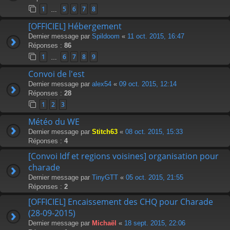
1
5
6
7
8
…
[OFFICIEL] Hébergement
Dernier message par
Spildoom
«
11 oct. 2015, 16:47
Réponses :
86
1
6
7
8
9
…
Convoi de l'est
Dernier message par
alex54
«
09 oct. 2015, 12:14
Réponses :
28
1
2
3
Météo du WE
Dernier message par
Stitch63
«
08 oct. 2015, 15:33
Réponses :
4
[Convoi Idf et regions voisines] organisation pour
charade
Dernier message par
TinyGTT
«
05 oct. 2015, 21:55
Réponses :
2
[OFFICIEL] Encaissement des CHQ pour Charade
(28-09-2015)
Dernier message par
Michaël
«
18 sept. 2015, 22:06