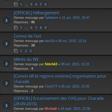
1
5
6
7
8
…
[OFFICIEL] Hébergement
Dernier message par
Spildoom
«
11 oct. 2015, 16:47
Réponses :
86
1
6
7
8
9
…
Convoi de l'est
Dernier message par
alex54
«
09 oct. 2015, 12:14
Réponses :
28
1
2
3
Météo du WE
Dernier message par
Stitch63
«
08 oct. 2015, 15:33
Réponses :
4
[Convoi Idf et regions voisines] organisation pour
charade
Dernier message par
TinyGTT
«
05 oct. 2015, 21:55
Réponses :
2
[OFFICIEL] Encaissement des CHQ pour Charade
(28-09-2015)
Dernier message par
Michaël
«
18 sept. 2015, 22:06