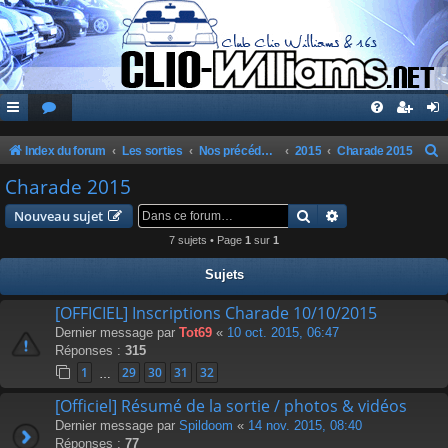
Index du forum
Les sorties
Nos précédentes sorties
2015
Charade 2015
e
Charade 2015
c
Rechercher
Recherche avanc
Nouveau sujet
h
7 sujets • Page
1
sur
1
e
Sujets
r
c
[OFFICIEL] Inscriptions Charade 10/10/2015
Dernier message par
Tot69
«
10 oct. 2015, 06:47
h
Réponses :
315
e
1
29
30
31
32
…
r
[Officiel] Résumé de la sortie / photos & vidéos
Dernier message par
Spildoom
«
14 nov. 2015, 08:40
Réponses :
77