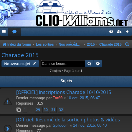
Index du forum
Les sorties
Nos précédentes sorties
2015
Charade 2015
e
Charade 2015
c
Rechercher
Recherche avanc
Nouveau sujet
h
7 sujets • Page
1
sur
1
e
Sujets
r
c
[OFFICIEL] Inscriptions Charade 10/10/2015
Dernier message par
Tot69
«
10 oct. 2015, 06:47
h
Réponses :
315
e
1
29
30
31
32
…
r
[Officiel] Résumé de la sortie / photos & vidéos
Dernier message par
Spildoom
«
14 nov. 2015, 08:40
Réponses :
77