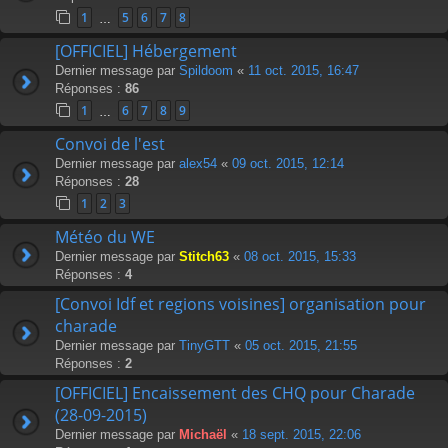
1
5
6
7
8
…
[OFFICIEL] Hébergement
Dernier message par
Spildoom
«
11 oct. 2015, 16:47
Réponses :
86
1
6
7
8
9
…
Convoi de l'est
Dernier message par
alex54
«
09 oct. 2015, 12:14
Réponses :
28
1
2
3
Météo du WE
Dernier message par
Stitch63
«
08 oct. 2015, 15:33
Réponses :
4
[Convoi Idf et regions voisines] organisation pour
charade
Dernier message par
TinyGTT
«
05 oct. 2015, 21:55
Réponses :
2
[OFFICIEL] Encaissement des CHQ pour Charade
(28-09-2015)
Dernier message par
Michaël
«
18 sept. 2015, 22:06