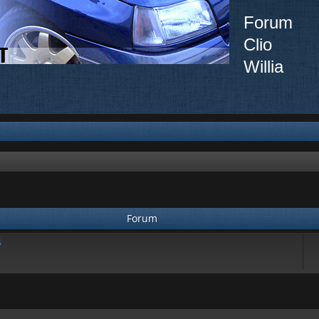
Forum
Clio
Willia
Forum
4
ée