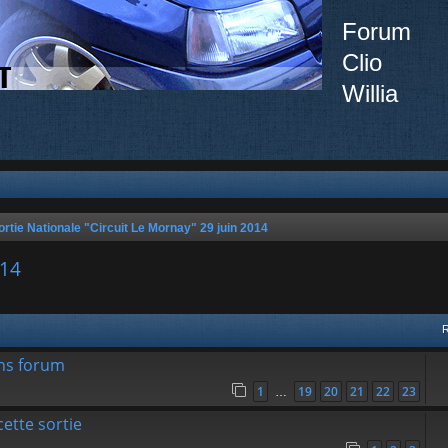
Forum
Clio
Willia
ortie Nationale "Circuit Le Mornay" 29 juin 2014
014
ée
ons forum
1
19
20
21
22
23
…
cette sortie