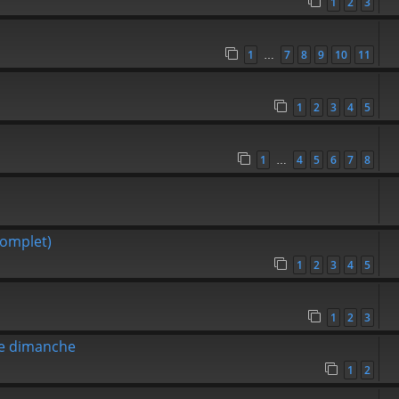
1
2
3
1
7
8
9
10
11
…
1
2
3
4
5
1
4
5
6
7
8
…
Complet)
1
2
3
4
5
1
2
3
ge dimanche
1
2