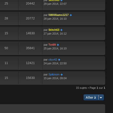
par
Stitch63
25
20442
29 juin 2014, 22:07
par
\\W//illiams1217
28
20772
28 juin 2014, 16:10
par
Stitch63
15
14630
27 juin 2014, 16:12
par
Tot69
50
35841
25 juin 2014, 16:10
par
cliox42
11
12421
24 juin 2014, 22:50
par
Spildoom
15
15630
15 juin 2014, 09:04
15 sujets • Page
1
sur
1
Aller à