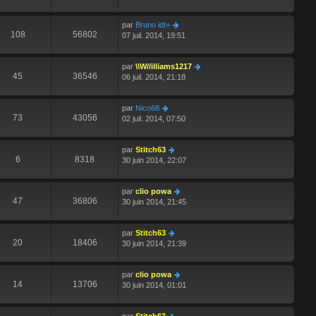
par
Bruno idt+
108
56802
07 juil. 2014, 19:51
par
\\W//illiams1217
45
36546
06 juil. 2014, 21:18
par
Nico68
73
43056
02 juil. 2014, 07:50
par
Stitch63
6
8318
30 juin 2014, 22:07
par
clio powa
47
36806
30 juin 2014, 21:45
par
Stitch63
20
18406
30 juin 2014, 21:39
par
clio powa
14
13706
30 juin 2014, 01:01