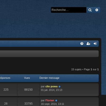
Recherch
Rech
15 sujets • Page
1
sur
1
Réponses
Vues
Dernier message
par
clio powa
225
88150
01 juil. 2014, 23:13
par
Florian
26
33795
16 sept. 2014, 13:11