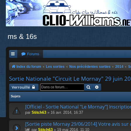
ms & 16s
Forums
Index du forum
Les sorties
Nos précédentes sorties
2014
S
Sortie Nationale "Circuit Le Mornay" 29 juin 2
Rechercher
Recherche avanc
Verrouillé
Sujets
[Officiel - Sortie National "Le Mornay"] Inscripti
par
Stitch63
» 16 avr. 2014, 16:37
[Sortie piste Mornay 29/06/2014] Votre avis sur 
par
Stitch63
» 19 mai 2014, 11:10