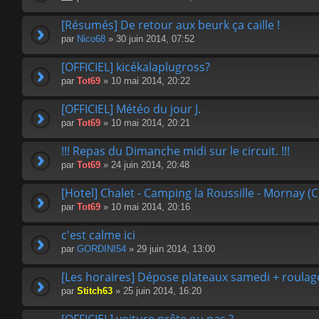
[Résumés] De retour aux beurk ça caille !
par
Nico68
» 30 juin 2014, 07:52
[OFFICIEL] kicékalaplugross?
par
Tot69
» 10 mai 2014, 20:22
[OFFICIEL] Météo du jour J.
par
Tot69
» 10 mai 2014, 20:21
!!! Repas du Dimanche midi sur le circuit. !!!
par
Tot69
» 24 juin 2014, 20:48
[Hotel] Chalet - Camping la Roussille - Mornay (
par
Tot69
» 10 mai 2014, 20:16
c'est calme ici
par
GORDINI54
» 29 juin 2014, 13:00
[Les horaires] Dépose plateaux samedi + roula
par
Stitch63
» 25 juin 2014, 16:20