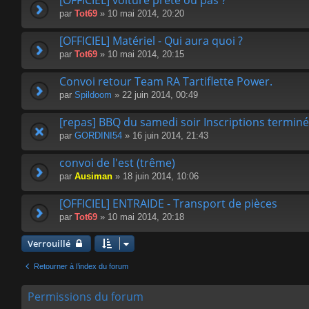
[OFFICIEL] voiture prête ou pas ?
par
Tot69
» 10 mai 2014, 20:20
[OFFICIEL] Matériel - Qui aura quoi ?
par
Tot69
» 10 mai 2014, 20:15
Convoi retour Team RA Tartiflette Power.
par
Spildoom
» 22 juin 2014, 00:49
[repas] BBQ du samedi soir Inscriptions terminé
par
GORDINI54
» 16 juin 2014, 21:43
convoi de l'est (trême)
par
Ausiman
» 18 juin 2014, 10:06
[OFFICIEL] ENTRAIDE - Transport de pièces
par
Tot69
» 10 mai 2014, 20:18
Verrouillé
Retourner à l’index du forum
Permissions du forum