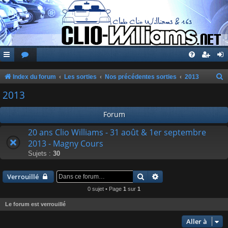
Index du forum
Les sorties
Nos précédentes sorties
2013
e
2013
c
Forum
h
e
20 ans Clio Williams - 31 août & 1er septembre
2013 - Magny Cours
r
Sujets :
30
c
h
Rechercher
Recherche avancée
Verrouillé
e
0 sujet • Page
1
sur
1
r
Le forum est verrouillé
Aller à