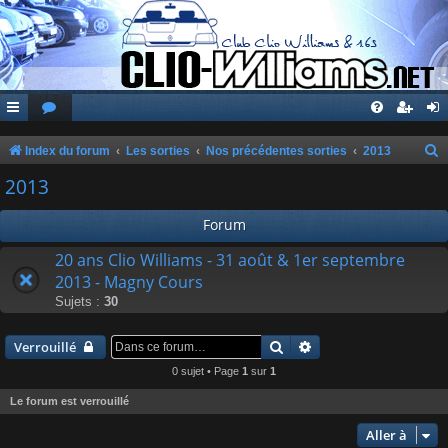
Index du forum
Les sorties
Nos précédentes sorties
2013
e
2013
c
Forum
h
e
20 ans Clio Williams - 31 août & 1er septembre
2013 - Magny Cours
r
Sujets :
30
c
h
Rechercher
Recherche avancée
Verrouillé
e
0 sujet • Page
1
sur
1
r
Le forum est verrouillé
Aller à