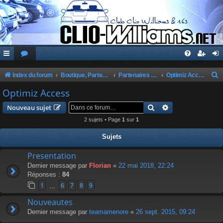
Index du forum
Boutique, Partenaires, Petites Annonces, Commandes Groupées
Partenaires du Club
Optimiz Access
e
Optimiz Access
c
Rechercher
Recherche avanc
Nouveau sujet
h
2 sujets • Page
1
sur
1
e
Sujets
r
c
Presentation
Dernier message par
Florian
«
22 mai 2018, 22:24
h
Réponses :
84
e
1
6
7
8
9
…
r
Nouveautes
Dernier message par
teamamenore
«
26 sept. 2015, 09:24