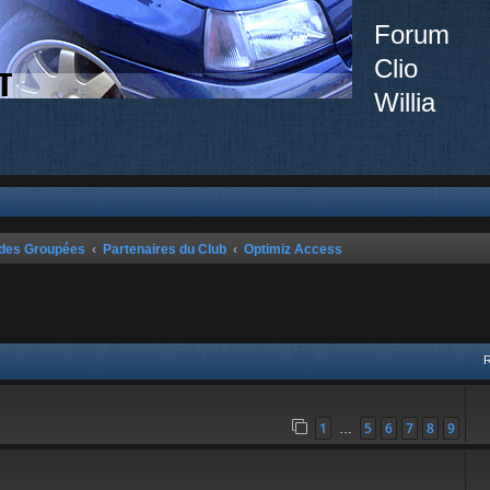
Forum
Clio
Willia
ndes Groupées
Partenaires du Club
Optimiz Access
vancée
1
5
6
7
8
9
…