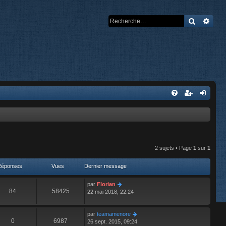
Recherch
Rech
2 sujets • Page
1
sur
1
Réponses
Vues
Dernier message
par
Florian
84
58425
22 mai 2018, 22:24
par
teamamenore
0
6987
26 sept. 2015, 09:24