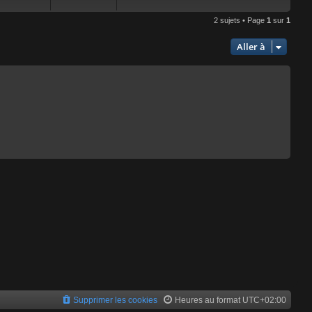
2 sujets • Page
1
sur
1
Aller à
Supprimer les cookies
Heures au format
UTC+02:00