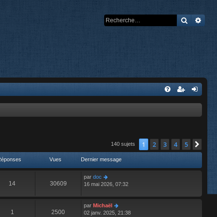
Recherch
Rech
1
2
3
4
5
Suiv
140 sujets
Réponses
Vues
Dernier message
par
doc
14
30609
16 mai 2026, 07:32
par
Michaël
1
2500
02 janv. 2025, 21:38