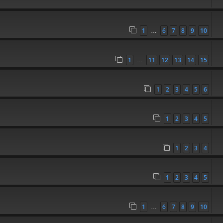
1
6
7
8
9
10
…
1
11
12
13
14
15
…
1
2
3
4
5
6
1
2
3
4
5
1
2
3
4
1
2
3
4
5
1
6
7
8
9
10
…