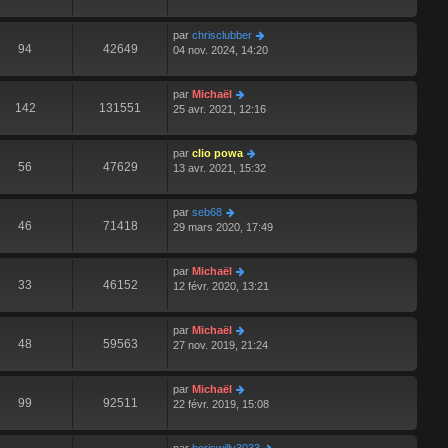
par
chrisclubber
94
42649
04 nov. 2024, 14:20
par
Michaël
142
131551
25 avr. 2021, 12:16
par
clio powa
56
47629
13 avr. 2021, 15:32
par
seb68
46
71418
29 mars 2020, 17:49
par
Michaël
33
46152
12 févr. 2020, 13:21
par
Michaël
48
59563
27 nov. 2019, 21:24
par
Michaël
99
92511
22 févr. 2019, 15:08