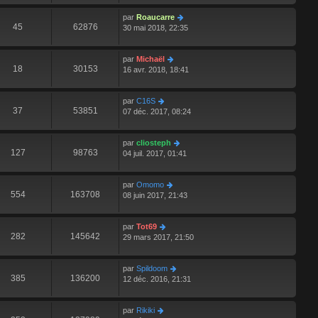
par
Roaucarre
45
62876
30 mai 2018, 22:35
par
Michaël
18
30153
16 avr. 2018, 18:41
par
C16S
37
53851
07 déc. 2017, 08:24
par
cliosteph
127
98763
04 juil. 2017, 01:41
par
Omomo
554
163708
08 juin 2017, 21:43
par
Tot69
282
145642
29 mars 2017, 21:50
par
Spildoom
385
136200
12 déc. 2016, 21:31
par
Rikiki