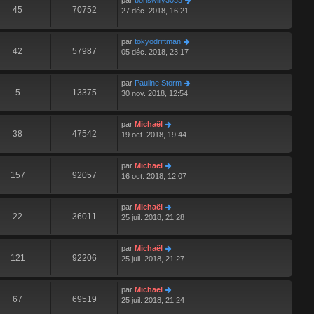
par
boriswilly3033
45
70752
27 déc. 2018, 16:21
par
tokyodriftman
42
57987
05 déc. 2018, 23:17
par
Pauline Storm
5
13375
30 nov. 2018, 12:54
par
Michaël
38
47542
19 oct. 2018, 19:44
par
Michaël
157
92057
16 oct. 2018, 12:07
par
Michaël
22
36011
25 juil. 2018, 21:28
par
Michaël
121
92206
25 juil. 2018, 21:27
par
Michaël
67
69519
25 juil. 2018, 21:24