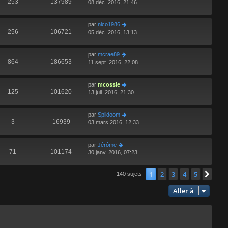
253
137989
08 déc. 2016, 21:46
par
nico1986
256
106721
05 déc. 2016, 13:13
par
mcrae89
864
186653
11 sept. 2016, 22:08
par
mcossie
125
101620
13 juil. 2016, 21:30
par
Spildoom
3
16939
03 mars 2016, 12:33
par
Jérôme
71
101174
30 janv. 2016, 07:23
1
2
3
4
5
Suiv
140 sujets
Aller à