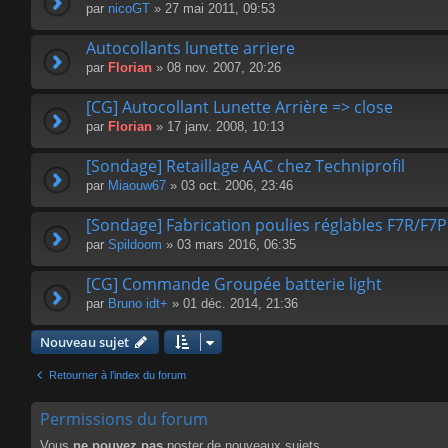
par
nicoGT
» 27 mai 2011, 09:53
Autocollants lunette arriere
par
Florian
» 08 nov. 2007, 20:26
[CG] Autocollant Lunette Arrière => close
par
Florian
» 17 janv. 2008, 10:13
[Sondage] Retaillage AAC chez Techniprofil
par
Miaouw67
» 03 oct. 2006, 23:46
[Sondage] Fabrication poulies réglables F7R/F7P
par
Spildoom
» 03 mars 2016, 06:35
[CG] Commande Groupée batterie light
par
Bruno idt+
» 01 déc. 2014, 21:36
Nouveau sujet
Retourner à l’index du forum
Permissions du forum
Vous
ne pouvez pas
poster de nouveaux sujets