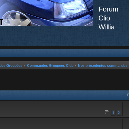
Forum
Clio
Willia
ndes Groupées
Commandes Groupées Club
Nos précédentes commandes
vancée
1
2