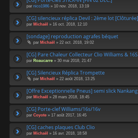
[CG] Porte-clés STICK-IN [FIN 02 DEC.]
par
nico1986
» 10 nov. 2018, 13:19
[CG] silencieux réplica Devil : 2ème lot [Clôturée
par
Michaël
» 16 oct. 2018, 12:10
[sondage] reproduction agrafes béquet
par
Michaël
» 22 oct. 2018, 19:02
[CG] Pare Chaleur Collecteur Clio Williams & 16S
par
Roaucarre
» 30 mai 2018, 21:47
[CG] Silencieux Réplica Trompette
par
Michaël
» 22 août 2018, 13:25
[Offre Exceptionnelle Pneus] semi slick Nankang
par
Michaël
» 28 mars 2018, 18:45
[CG] Porte-clef Williams/16s/16v
par
Coyote
» 17 août 2017, 16:45
[CG] caches plaques Club Clio
par
Michaël
» 16 avr. 2018, 18:58