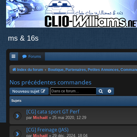
ms & 16s
Forums
Index du forum
Boutique, Partenaires, Petites Annonces, Comma
Nos précédentes commandes
Rechercher
Recherche a
Nouveau sujet
Sujets
[CG] cata sport GT Perf
par
Michaël
» 25 mai 2020, 12:29
[CG] Freinage (JAS)
par
Michaël
» 29 déc. 2024, 18:04