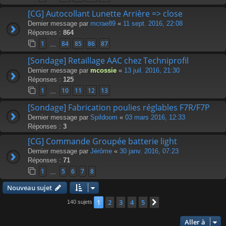
[CG] Autocollant Lunette Arrière => close
Dernier message par
mcrae89
«
11 sept. 2016, 22:08
Réponses :
864
1
84
85
86
87
…
[Sondage] Retaillage AAC chez Techniprofil
Dernier message par
mcossie
«
13 juil. 2016, 21:30
Réponses :
125
1
10
11
12
13
…
[Sondage] Fabrication poulies réglables F7R/F7P
Dernier message par
Spildoom
«
03 mars 2016, 12:33
Réponses :
3
[CG] Commande Groupée batterie light
Dernier message par
Jérôme
«
30 janv. 2016, 07:23
Réponses :
71
1
5
6
7
8
…
Nouveau sujet
1
2
3
4
5
Suivante
140 sujets
Aller à