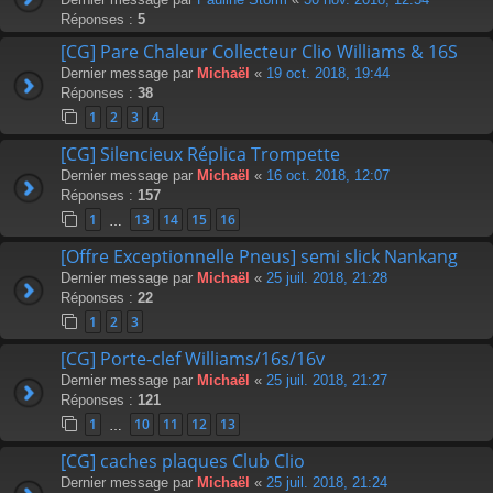
Réponses :
5
[CG] Pare Chaleur Collecteur Clio Williams & 16S
Dernier message par
Michaël
«
19 oct. 2018, 19:44
Réponses :
38
1
2
3
4
[CG] Silencieux Réplica Trompette
Dernier message par
Michaël
«
16 oct. 2018, 12:07
Réponses :
157
1
13
14
15
16
…
[Offre Exceptionnelle Pneus] semi slick Nankang
Dernier message par
Michaël
«
25 juil. 2018, 21:28
Réponses :
22
1
2
3
[CG] Porte-clef Williams/16s/16v
Dernier message par
Michaël
«
25 juil. 2018, 21:27
Réponses :
121
1
10
11
12
13
…
[CG] caches plaques Club Clio
Dernier message par
Michaël
«
25 juil. 2018, 21:24