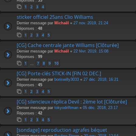
Réponses :
33
1
2
3
4
sticker officiel 25ans Clio Williams
Dernier message par
Michaël
«
27 nov. 2019, 21:24
Réponses :
48
1
2
3
4
5
[CG] Cache centrale jante Williams [Clôturée]
Dernier message par
Michaël
«
22 févr. 2019, 15:08
Réponses :
99
1
7
8
9
10
…
[CG] Porte-clés STICK-IN [FIN 02 DEC.]
Dernier message par
boriswilly3033
«
27 déc. 2018, 16:21
Réponses :
45
1
2
3
4
5
[CG] silencieux réplica Devil : 2ème lot [Clôturée]
Dernier message par
tokyodriftman
«
05 déc. 2018, 23:17
Réponses :
42
1
2
3
4
5
[sondage] reproduction agrafes béquet
Dernier message par
Pauline Storm
«
30 nov. 2018, 12:54