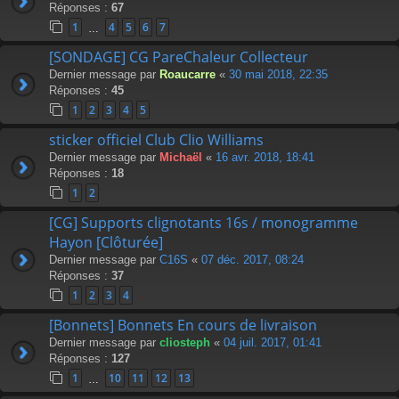
Réponses :
67
1
4
5
6
7
…
[SONDAGE] CG PareChaleur Collecteur
Dernier message par
Roaucarre
«
30 mai 2018, 22:35
Réponses :
45
1
2
3
4
5
sticker officiel Club Clio Williams
Dernier message par
Michaël
«
16 avr. 2018, 18:41
Réponses :
18
1
2
[CG] Supports clignotants 16s / monogramme
Hayon [Clôturée]
Dernier message par
C16S
«
07 déc. 2017, 08:24
Réponses :
37
1
2
3
4
[Bonnets] Bonnets En cours de livraison
Dernier message par
cliosteph
«
04 juil. 2017, 01:41
Réponses :
127
1
10
11
12
13
…