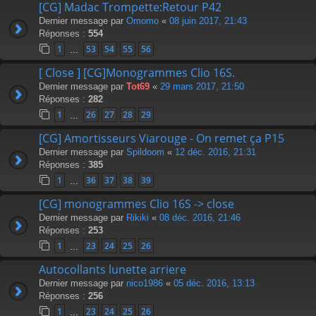
[CG] Madac Trompette:Retour P42
Dernier message par
Omomo
«
08 juin 2017, 21:43
Réponses :
554
1
53
54
55
56
…
[ Close ] [CG]Monogrammes Clio 16S.
Dernier message par
Tot69
«
29 mars 2017, 21:50
Réponses :
282
1
26
27
28
29
…
[CG] Amortisseurs Viarouge - On remet ça P15
Dernier message par
Spildoom
«
12 déc. 2016, 21:31
Réponses :
385
1
36
37
38
39
…
[CG] monogrammes Clio 16S -> close
Dernier message par
Rikiki
«
08 déc. 2016, 21:46
Réponses :
253
1
23
24
25
26
…
Autocollants lunette arriere
Dernier message par
nico1986
«
05 déc. 2016, 13:13
Réponses :
256
1
23
24
25
26
…