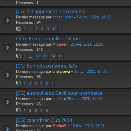
Réponses :
1
[CG] échappement Inoxcar (JAS)
Dernier message par
chrisclubber
«
04 nov. 2024, 14:20
Réponses :
94
1
7
8
9
10
…
Offre Exceptionnelle - Tôlerie
Dernier message par
Michaël
«
25 avr. 2021, 12:16
Réponses :
142
1
12
13
14
15
…
[CG] Bonnets personnalisés
Dernier message par
clio powa
«
13 avr. 2021, 15:32
Réponses :
56
1
2
3
4
5
6
[CG] autocollants Devil pour trompette
Dernier message par
seb68
«
29 mars 2020, 17:49
Réponses :
46
1
2
3
4
5
[CG] calendrier Club 2020
Dernier message par
Michaël
«
12 févr. 2020, 13:21