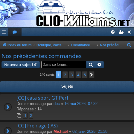
Index du forum
Boutique, Partenaires, Petites Annonces, Commandes Groupées
Commandes Groupées Club
Nos précédentes commandes
e
Nos précédentes commandes
c
Rechercher
Recherche avanc
Nouveau sujet
h
1
2
3
4
5
Suivante
140 sujets
e
r
Sujets
c
[CG] cata sport GT Perf
h
Dernier message par
doc
«
16 mai 2026, 07:32
e
Réponses :
14
r
1
2
[CG] Freinage (JAS)
Dernier message par
Michaël
«
02 janv. 2025, 21:38