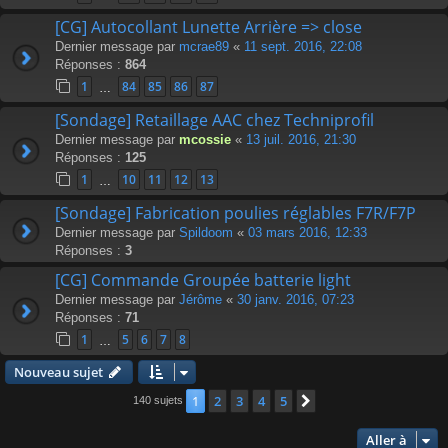
[CG] Autocollant Lunette Arrière => close
Dernier message par
mcrae89
«
11 sept. 2016, 22:08
Réponses :
864
1
84
85
86
87
…
[Sondage] Retaillage AAC chez Techniprofil
Dernier message par
mcossie
«
13 juil. 2016, 21:30
Réponses :
125
1
10
11
12
13
…
[Sondage] Fabrication poulies réglables F7R/F7P
Dernier message par
Spildoom
«
03 mars 2016, 12:33
Réponses :
3
[CG] Commande Groupée batterie light
Dernier message par
Jérôme
«
30 janv. 2016, 07:23
Réponses :
71
1
5
6
7
8
…
Nouveau sujet
1
2
3
4
5
Suivante
140 sujets
Aller à