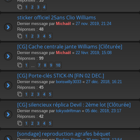
Réponses :
33
1
2
3
4
sticker officiel 25ans Clio Williams
Dernier message par
Michaël
«
27 nov. 2019, 21:24
Réponses :
48
1
2
3
4
5
[CG] Cache centrale jante Williams [Clôturée]
Dernier message par
Michaël
«
22 févr. 2019, 15:08
Réponses :
99
1
7
8
9
10
…
[CG] Porte-clés STICK-IN [FIN 02 DEC.]
Dernier message par
boriswilly3033
«
27 déc. 2018, 16:21
Réponses :
45
1
2
3
4
5
[CG] silencieux réplica Devil : 2ème lot [Clôturée]
Dernier message par
tokyodriftman
«
05 déc. 2018, 23:17
Réponses :
42
1
2
3
4
5
[sondage] reproduction agrafes béquet
Dernier message par
Pauline Storm
«
30 nov. 2018, 12:54