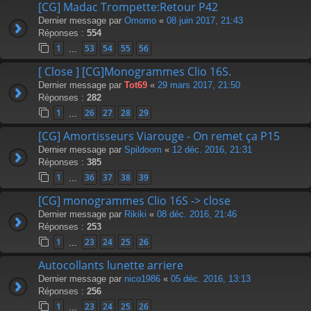
[CG] Madac Trompette:Retour P42
Dernier message par
Omomo
«
08 juin 2017, 21:43
Réponses :
554
1
53
54
55
56
…
[ Close ] [CG]Monogrammes Clio 16S.
Dernier message par
Tot69
«
29 mars 2017, 21:50
Réponses :
282
1
26
27
28
29
…
[CG] Amortisseurs Viarouge - On remet ça P15
Dernier message par
Spildoom
«
12 déc. 2016, 21:31
Réponses :
385
1
36
37
38
39
…
[CG] monogrammes Clio 16S -> close
Dernier message par
Rikiki
«
08 déc. 2016, 21:46
Réponses :
253
1
23
24
25
26
…
Autocollants lunette arriere
Dernier message par
nico1986
«
05 déc. 2016, 13:13
Réponses :
256
1
23
24
25
26
…