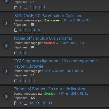
Réponses :
67
1
4
5
6
7
…
[SONDAGE] CG PareChaleur Collecteur
Dernier message par
Roaucarre
«
30 mai 2018, 22:35
Réponses :
45
1
2
3
4
5
sticker officiel Club Clio Williams
Dernier message par
Michaël
«
16 avr. 2018, 18:41
Réponses :
18
1
2
[CG] Supports clignotants 16s / monogramme
Hayon [Clôturée]
Dernier message par
C16S
«
07 déc. 2017, 08:24
Réponses :
37
1
2
3
4
[Bonnets] Bonnets En cours de livraison
Dernier message par
cliosteph
«
04 juil. 2017, 01:41
Réponses :
127
1
10
11
12
13
…