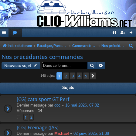
Index du forum
Boutique, Partenaires, Petites Annonces, Commandes Groupées
Commandes Groupées Club
Nos précédentes commandes
e
Nos précédentes commandes
c
Rechercher
Recherche avanc
Nouveau sujet
h
1
2
3
4
5
Suivante
140 sujets
e
r
Sujets
c
[CG] cata sport GT Perf
h
Dernier message par
doc
«
16 mai 2026, 07:32
e
Réponses :
14
r
1
2
[CG] Freinage (JAS)
Dernier message par
Michaël
«
02 janv. 2025, 21:38