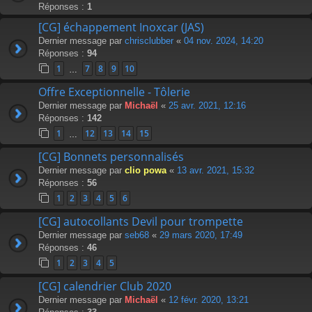
Réponses :
1
[CG] échappement Inoxcar (JAS)
Dernier message par
chrisclubber
«
04 nov. 2024, 14:20
Réponses :
94
1
7
8
9
10
…
Offre Exceptionnelle - Tôlerie
Dernier message par
Michaël
«
25 avr. 2021, 12:16
Réponses :
142
1
12
13
14
15
…
[CG] Bonnets personnalisés
Dernier message par
clio powa
«
13 avr. 2021, 15:32
Réponses :
56
1
2
3
4
5
6
[CG] autocollants Devil pour trompette
Dernier message par
seb68
«
29 mars 2020, 17:49
Réponses :
46
1
2
3
4
5
[CG] calendrier Club 2020
Dernier message par
Michaël
«
12 févr. 2020, 13:21