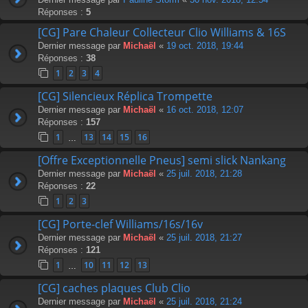
Réponses :
5
[CG] Pare Chaleur Collecteur Clio Williams & 16S
Dernier message par
Michaël
«
19 oct. 2018, 19:44
Réponses :
38
1
2
3
4
[CG] Silencieux Réplica Trompette
Dernier message par
Michaël
«
16 oct. 2018, 12:07
Réponses :
157
1
13
14
15
16
…
[Offre Exceptionnelle Pneus] semi slick Nankang
Dernier message par
Michaël
«
25 juil. 2018, 21:28
Réponses :
22
1
2
3
[CG] Porte-clef Williams/16s/16v
Dernier message par
Michaël
«
25 juil. 2018, 21:27
Réponses :
121
1
10
11
12
13
…
[CG] caches plaques Club Clio
Dernier message par
Michaël
«
25 juil. 2018, 21:24