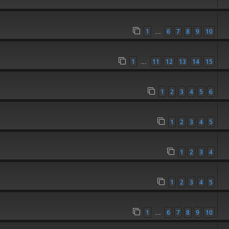
1
6
7
8
9
10
…
1
11
12
13
14
15
…
1
2
3
4
5
6
1
2
3
4
5
1
2
3
4
1
2
3
4
5
1
6
7
8
9
10
…