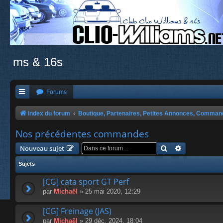
ms & 16s
Forums
Index du forum
Boutique, Partenaires, Petites Annonces, Comma
Nos précédentes commandes
Rechercher
Recherche a
Nouveau sujet
Sujets
[CG] cata sport GT Perf
par
Michaël
» 25 mai 2020, 12:29
[CG] Freinage (JAS)
par
Michaël
» 29 déc. 2024, 18:04