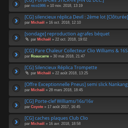
[CG] Porte-clés STICK-IN [FIN 02 DEC.]
par
nico1986
» 10 nov. 2018, 13:19
[CG] silencieux réplica Devil : 2ème lot [Clôturée
par
Michaël
» 16 oct. 2018, 12:10
[sondage] reproduction agrafes béquet
par
Michaël
» 22 oct. 2018, 19:02
[CG] Pare Chaleur Collecteur Clio Williams & 16S
par
Roaucarre
» 30 mai 2018, 21:47
[CG] Silencieux Réplica Trompette
par
Michaël
» 22 août 2018, 13:25
[Offre Exceptionnelle Pneus] semi slick Nankang
par
Michaël
» 28 mars 2018, 18:45
[CG] Porte-clef Williams/16s/16v
par
Coyote
» 17 août 2017, 16:45
[CG] caches plaques Club Clio
par
Michaël
» 16 avr. 2018, 18:58