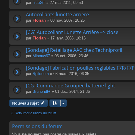
par
nicoGT
» 27 mai 2011, 09:53
Autocollants lunette arriere
par
Florian
» 08 nov. 2007, 20:26
[CG] Autocollant Lunette Arrière => close
par
Florian
» 17 janv. 2008, 10:13
[Sondage] Retaillage AAC chez Techniprofil
par
Miaouw67
» 03 oct. 2006, 23:46
[Sondage] Fabrication poulies réglables F7R/F7P
par
Spildoom
» 03 mars 2016, 06:35
[CG] Commande Groupée batterie light
par
Bruno idt+
» 01 déc. 2014, 21:36
Nouveau sujet
Retourner à l’index du forum
Permissions du forum
Vous
ne pouvez pas
poster de nouveaux sujets