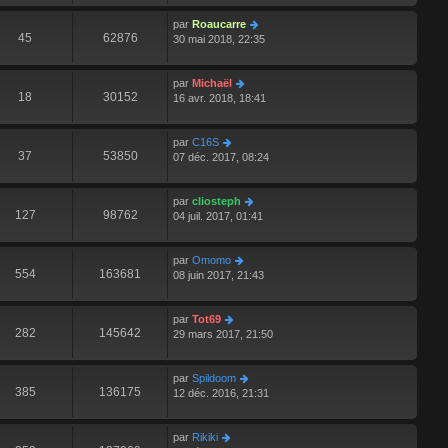
par
Roaucarre
45
62876
30 mai 2018, 22:35
par
Michaël
18
30152
16 avr. 2018, 18:41
par
C16S
37
53850
07 déc. 2017, 08:24
par
cliosteph
127
98762
04 juil. 2017, 01:41
par
Omomo
554
163681
08 juin 2017, 21:43
par
Tot69
282
145642
29 mars 2017, 21:50
par
Spildoom
385
136175
12 déc. 2016, 21:31
par
Rikiki