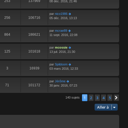
253
137969
08 déc. 2016, 21:46
par
nico1986
256
106716
05 déc. 2016, 13:13
par
mcrae89
864
186621
11 sept. 2016, 22:08
par
mcossie
125
101618
13 juil. 2016, 21:30
par
Spildoom
3
16939
03 mars 2016, 12:33
par
Jérôme
71
101172
30 janv. 2016, 07:23
1
2
3
4
5
Suiv
140 sujets
Aller à