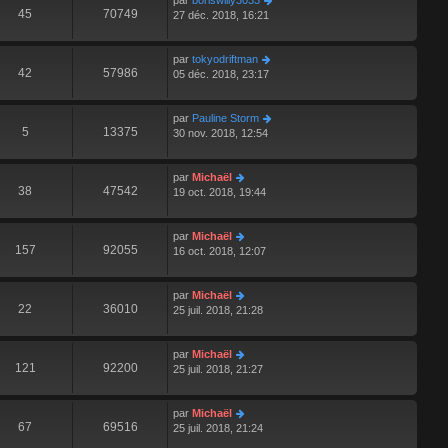
par
boriswilly3033
45
70749
27 déc. 2018, 16:21
par
tokyodriftman
42
57986
05 déc. 2018, 23:17
par
Pauline Storm
5
13375
30 nov. 2018, 12:54
par
Michaël
38
47542
19 oct. 2018, 19:44
par
Michaël
157
92055
16 oct. 2018, 12:07
par
Michaël
22
36010
25 juil. 2018, 21:28
par
Michaël
121
92200
25 juil. 2018, 21:27
par
Michaël
67
69516
25 juil. 2018, 21:24