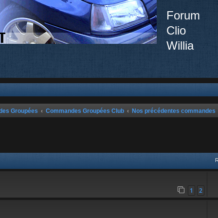
Forum
Clio
Willia
ndes Groupées
Commandes Groupées Club
Nos précédentes commandes
vancée
1
2