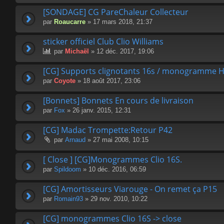
[SONDAGE] CG PareChaleur Collecteur
par
Roaucarre
» 17 mars 2018, 21:37
sticker officiel Club Clio Williams
par
Michaël
» 12 déc. 2017, 19:06
[CG] Supports clignotants 16s / monogramme H
par
Coyote
» 18 août 2017, 23:06
[Bonnets] Bonnets En cours de livraison
par
Fox
» 26 janv. 2015, 12:31
[CG] Madac Trompette:Retour P42
par
Arnaud
» 27 mai 2008, 10:15
[ Close ] [CG]Monogrammes Clio 16S.
par
Spildoom
» 10 déc. 2016, 06:59
[CG] Amortisseurs Viarouge - On remet ça P15
par
Romain93
» 29 nov. 2010, 10:22
[CG] monogrammes Clio 16S -> close