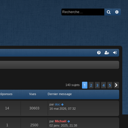
Recherch
Rech
1
2
3
4
5
Suiv
140 sujets
Réponses
Vues
Dernier message
par
doc
14
30603
16 mai 2026, 07:32
par
Michaël
1
2500
02 janv. 2025, 21:38