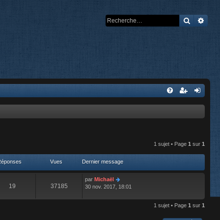
Recherch
Rech
1 sujet • Page
1
sur
1
Réponses
Vues
Dernier message
par
Michaël
19
37185
30 nov. 2017, 18:01
1 sujet • Page
1
sur
1