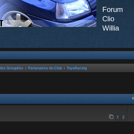
Forum
Clio
Willia
ndes Groupées
Partenaires du Club
ToyoRacing
vancée
1
2