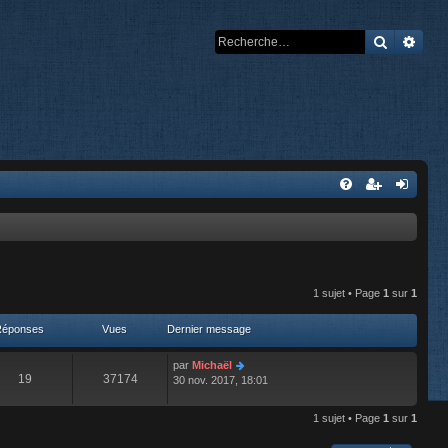
Recherch
Rech
1 sujet • Page
1
sur
1
Réponses
Vues
Dernier message
par
Michaël
19
37174
30 nov. 2017, 18:01
1 sujet • Page
1
sur
1