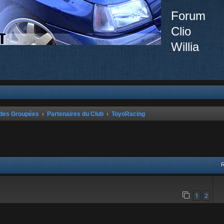
Forum
Clio
Willia
ndes Groupées
Partenaires du Club
ToyoRacing
vancée
1
2